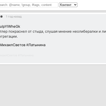
ze
1 год назад
7uIpYIWheGk
тлер покраснел от стыда, слушая мнение неолибералки и л
егрегации.
МихаилСветов
#
Латынина
хаилСветов
#
Латынина