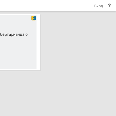
По
Вход
и
до
ибертарианца о