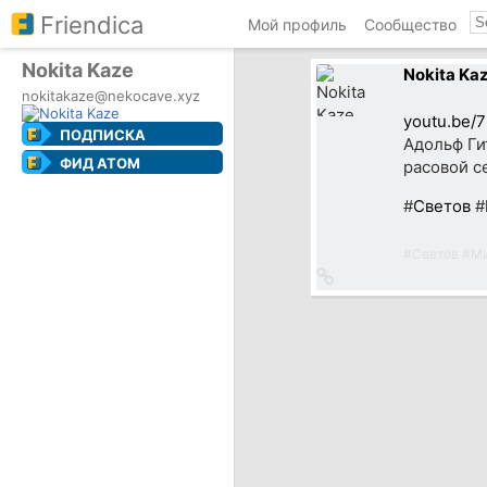
Friendica
Мой профиль
Сообщество
Nokita Kaze
Nokita Ka
nokitakaze@nekocave.xyz
youtu.be/
ПОДПИСКА
Адольф Ги
ФИД ATOM
расовой с
#
Светов
#
#
Светов
#
Ми
Ссылка
на
источник