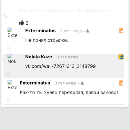
#
идиоты
#
lol
#
креатив
#
санкции
#
Эстония
#
яватник
Ссылка
на
2
источник
Exterminatus
3 лет назад
•
Не понял отсылки.
Ссылка
на
Nokita Kaze
3 лет назад
источник
vk.com/wall-72671313_2148799
Ссылка
на
Exterminatus
3 лет назад
•
источник
Как-то ты хуево переделал, давай заново!
Ссылка
на
источник