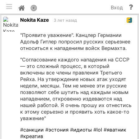
мобильная версия
П
Мой
Вход
и
профиль
Nokita Kaze
до
3 лет назад
️"Проявите уважение". Канцлер Германии
Адольф Гитлер попросил русских серьезнее
относиться к нападениям войск Вермахта.
"Согласование каждого нападения на СССР
— это сложный процесс, в который
включены все члены правления Третьего
Рейха. На утверждение новых атак уходят
недели, месяцы. Тем не менее эти русские
позволяют себе шутить над каждым новым
нападением, откровенно издеваются над
нашей работой. Я очень прошу их отнестись
к этому серьезно и проявить хоть какое-то
уважение"
#
санкции
#
эстония
#
идиоты
#
lol
#
яватник
#
креатив