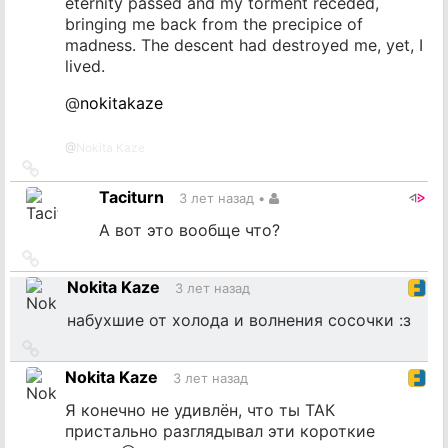
eternity passed and my torment receded,
bringing me back from the precipice of
madness. The descent had destroyed me, yet, I
lived.
@
nokitakaze
@
Nokita Kaze
Ссылка
на
Taciturn
3 лет назад
•
источник
А вот это вообще что?
Ссылка
на
Nokita Kaze
3 лет назад
источник
набухшие от холода и волнения сосочки :з
Ссылка
на
Nokita Kaze
3 лет назад
источник
Я конечно не удивлён, что ты ТАК
пристально разглядывал эти короткие