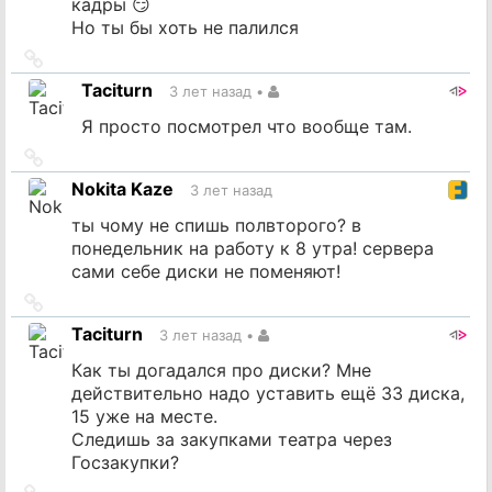
кадры 😏
Но ты бы хоть не палился
Ссылка
на
Taciturn
3 лет назад
•
источник
Я просто посмотрел что вообще там.
Ссылка
на
Nokita Kaze
3 лет назад
источник
ты чому не спишь полвторого? в
понедельник на работу к 8 утра! сервера
сами себе диски не поменяют!
Ссылка
на
Taciturn
3 лет назад
•
источник
Как ты догадался про диски? Мне
действительно надо уставить ещё 33 диска,
15 уже на месте.
Следишь за закупками театра через
Госзакупки?