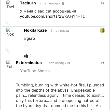
на
Taciturn
3 лет назад
•
источник
У меня с sad cat ассоциация
youtube.com/shorts/2wKAFjYnHTc
Ссылка
на
Nokita Kaze
3 лет назад
источник
#
guro
#
guro
Ссылка
на
1
источник
Exterminatus
3 лет назад
•
YouTube Shorts
Tumbling, burning with white-hot fire, I plunged
into the depths of the abyss. Unspeakable
pain… relentless agony… time ceased to exist…
only this torture… and a deepening hatred of
the hypocrisy that damned me to this hell. An