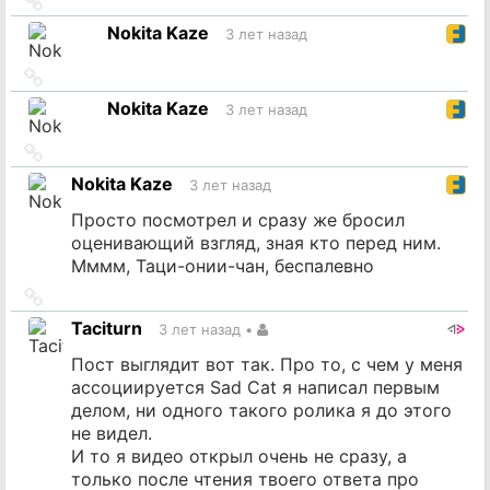
Ссылка
на
Nokita Kaze
3 лет назад
источник
Ссылка
на
Nokita Kaze
3 лет назад
источник
Ссылка
на
Nokita Kaze
3 лет назад
источник
Просто посмотрел и сразу же бросил
оценивающий взгляд, зная кто перед ним.
Мммм, Таци-онии-чан, беспалевно
Ссылка
на
Taciturn
3 лет назад
•
источник
Пост выглядит вот так. Про то, с чем у меня
ассоциируется Sad Cat я написал первым
делом, ни одного такого ролика я до этого
не видел.
И то я видео открыл очень не сразу, а
только после чтения твоего ответа про