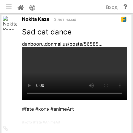
мобильная версия
П
Мой
Вход
и
профиль
Nokita Kaze
до
3 лет назад
Sad cat dance
danbooru.donmai.us/posts/56585…
#
fate
#
котэ
#
animeArt
#
котэ
#
fate
#
AnimeArt
Ссылка