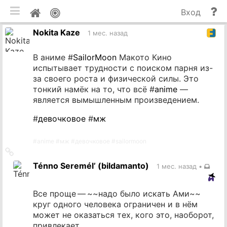
мобильная версия
П
Мой
Вход
и
профиль
Nokita Kaze
до
1 мес. назад
В аниме #
SailorMoon
Макото Кино
испытывает трудности с поиском парня из-
за своего роста и физической силы. Это
тонкий намёк на то, что всё #
anime
—
является вымышленным произведением.
#
девочковое
#
мж
#
anime
#
мж
#
девочковое
#
sailormoon
Ссылка
на
Ténno Seremél’ (bildamanto)
1 мес. назад
•
источник
Все проще — ~~надо было искать Ами~~
круг одного человека ограничен и в нём
может не оказаться тех, кого это, наоборот,
привлекает.