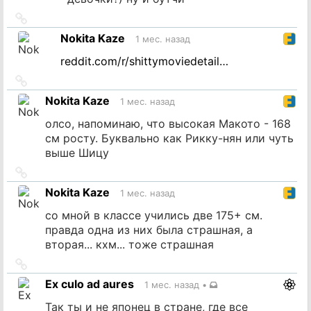
Ссылка
на
Nokita Kaze
1 мес. назад
источник
reddit.com/r/shittymoviedetail…
Ссылка
на
Nokita Kaze
1 мес. назад
источник
олсо, напоминаю, что высокая Макото - 168
см росту. Буквально как Рикку-нян или чуть
выше Шицу
Ссылка
на
Nokita Kaze
1 мес. назад
источник
со мной в классе учились две 175+ см.
правда одна из них была страшная, а
вторая... кхм... тоже страшная
Ссылка
на
Ex culo ad aures
1 мес. назад
•
источник
Так ты и не японец в стране, где все