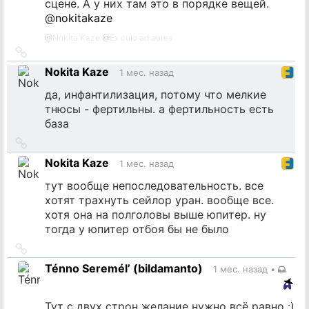
сцене. А у них там это в порядке вещей.
@
nokitakaze
@
Nokita Kaze
@
Ex culo ad aures
Ссылка
на
Nokita Kaze
1 мес. назад
источник
да, инфантилизация, потому что мелкие
тнюсы - фертильны. а фертильность есть
база
Ссылка
на
Nokita Kaze
1 мес. назад
источник
тут вообще непоследовательность. все
хотят трахнуть сейлор уран. вообще все.
хотя она на полголовы выше юпитер. ну
тогда у юпитер отбоя бы не было
Ссылка
на
Ténno Seremél’ (bildamanto)
1 мес. назад
•
источник
Тут с двух строн желание нужно всё равно :)