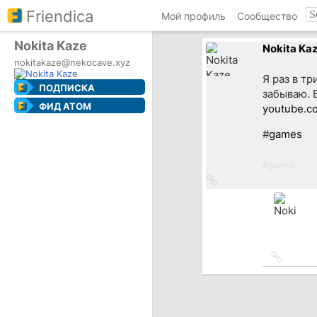
Friendica
Мой профиль
Сообщество
Nokita Kaze
Nokita Ka
nokitakaze@nekocave.xyz
Я раз в тр
ПОДПИСКА
забываю. 
ФИД ATOM
youtube.c
#
games
#
games
Ссылка
на
источник
Ссылка
на
источн