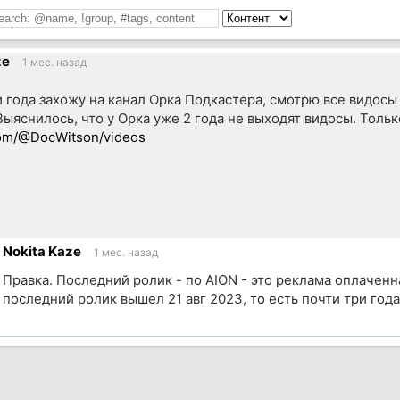
ze
1 мес. назад
и года захожу на канал Орка Подкастера, смотрю все видосы
Выяснилось, что у Орка уже 2 года не выходят видосы. Толь
om/@DocWitson/videos
Nokita Kaze
1 мес. назад
Правка. Последний ролик - по AION - это реклама оплаченна
последний ролик вышел 21 авг 2023, то есть почти три года
ик