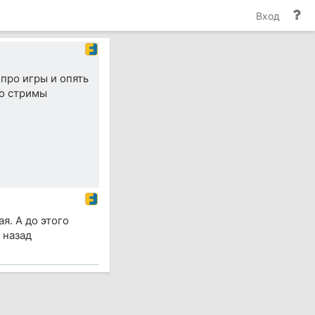
По
Вход
и
до
 про игры и опять
ко стримы
я. А до этого
 назад