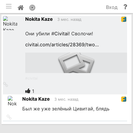
мобильная версия
П
Мой
Вход
и
профиль
Nokita Kaze
до
3 мес. назад
Они убили #
Civitai
! Сволочи!
civitai.com/articles/28369/two…
#
civitai
Ссылка
на
1
источник
Nokita Kaze
3 мес. назад
Был же уже зелёный Цивитай, блядь
Ссылка
на
источник