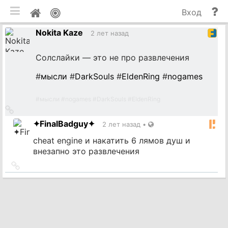
мобильная версия
П
Мой
Вход
и
профиль
Nokita Kaze
до
2 лет назад
Солслайки — это не про развлечения
#
мысли
#
DarkSouls
#
EldenRing
#
nogames
#
мысли
#
nogames
#
DarkSouls
#
EldenRing
Ссылка
на
✦FinalBadguy✦
2 лет назад
•
источник
cheat engine и накатить 6 лямов душ и
внезапно это развлечения
Ссылка
на
источник