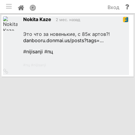
мобильная версия
П
Мой
Вход
и
профиль
Nokita Kaze
до
2 мес. назад
Это что за новенькие, с 85к артов?!
danbooru.donmai.us/posts?tags=…
#
nijisanji
#
пц
#
пц
#
nijisanji
Ссылка
на
источник