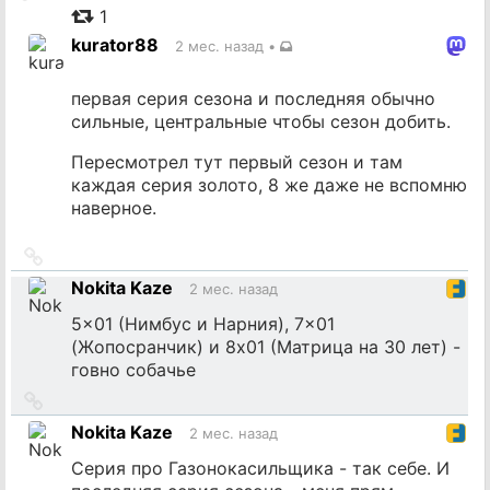
на
1
источник
kurator88
2 мес. назад
•
первая серия сезона и последняя обычно
сильные, центральные чтобы сезон добить.
Пересмотрел тут первый сезон и там
каждая серия золото, 8 же даже не вспомню
наверное.
Ссылка
на
Nokita Kaze
2 мес. назад
источник
5x01 (Нимбус и Нарния), 7x01
(Жопосранчик) и 8x01 (Матрица на 30 лет) -
говно собачье
Ссылка
на
Nokita Kaze
2 мес. назад
источник
Серия про Газонокасильщика - так себе. И