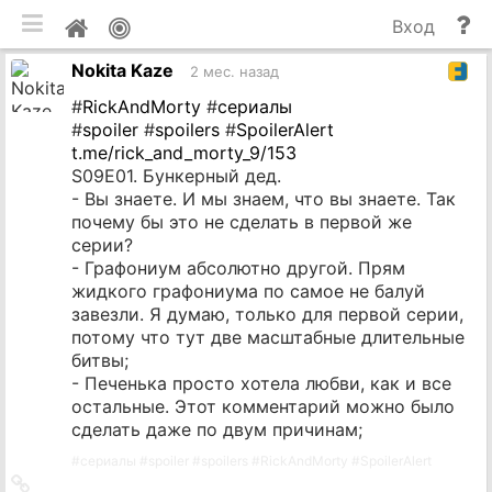
мобильная версия
П
Мой
Вход
и
профиль
Nokita Kaze
до
2 мес. назад
#
RickAndMorty
#
сериалы
#
spoiler
#
spoilers
#
SpoilerAlert
t.me/rick_and_morty_9/153
S09E01. Бункерный дед.
- Вы знаете. И мы знаем, что вы знаете. Так
почему бы это не сделать в первой же
серии?
- Графониум абсолютно другой. Прям
жидкого графониума по самое не балуй
завезли. Я думаю, только для первой серии,
потому что тут две масштабные длительные
битвы;
- Печенька просто хотела любви, как и все
остальные. Этот комментарий можно было
сделать даже по двум причинам;
#
сериалы
#
spoiler
#
spoilers
#
RickAndMorty
#
SpoilerAlert
Ссылка