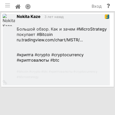
мобильная версия
П
Мой
Вход
и
профиль
Nokita Kaze
до
3 лет назад
Большой обзор. Как и зачем #
MicroStrategy
покупает #
Bitcoin
ru.tradingview.com/chart/MSTR/…
#
крипта
#
crypto
#
cryptocurrency
#
криптовалюты
#
btc
#
bitcoin
#
crypto
#
btc
#
криптовалюты
#
cryptocurrency
#
Microstrategy
Ссылка
на
источник