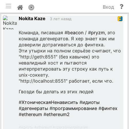
мобильная версия
П
Мой
Вход
и
профиль
Nokita Kaze
до
3 лет назад
Команда, писавшая #
beacon
/ #
pryzm
, это
команда дегенератов. Я хер знает как им
доверили дотрагиваться до финтеха.
Эти утырки на полном серьёзе считают, что
"http://geth:8551" (без кавычек) это
невалидный хост и пытаются
интерпретировать эту строку как путь к
unix-соккету.
"http://localhost:8551" работает, если что.
Гвозди бы делать из этих людей
#
ХтоническаяНенависить
#
идиоты
#
дегенераты
#
программирование
#
финтех
#
ethereum
#
ethereum2
#
идиоты
#
ethereum
#
программирование