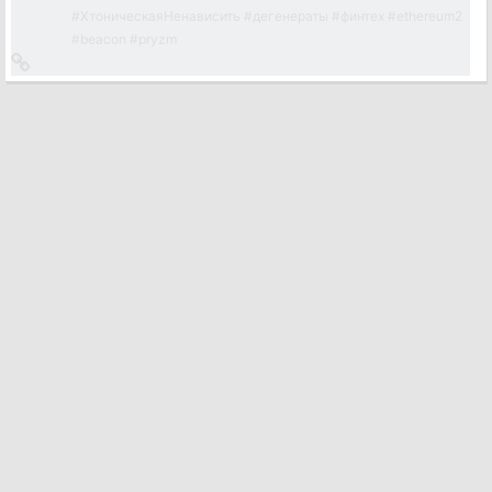
#
ХтоническаяНенависить
#
дегенераты
#
финтех
#
ethereum2
#
beacon
#
pryzm
Ссылка
на
источник