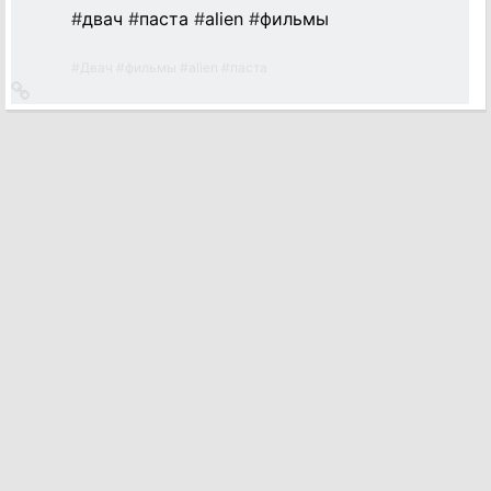
#
двач
#
паста
#
alien
#
фильмы
#
Двач
#
фильмы
#
alien
#
паста
Ссылка
на
источник