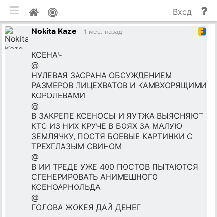
мобильная версия
П
Мой
Вход
и
профиль
Nokita Kaze
до
1 мес. назад
КСЕНАЧ
@
НУЛЕВАЯ ЗАСРАНА ОБСУЖДЕНИЕМ
РАЗМЕРОВ ЛИЦЕХВАТОВ И КАМВХОРЯЩИМИ
КОРОЛЕВАМИ
@
В ЗАКРЕПЕ КСЕНОСЫ И ЯУТЖА ВЫЯСНЯЮТ
КТО ИЗ НИХ КРУЧЕ В БОЯХ ЗА МАЛУЮ
ЗЕМЛЯЧКУ, ПОСТЯ БОЕВЫЕ КАРТИНКИ С
ТРЕХГЛАЗЫМ СВИНОМ
@
В ИИ ТРЕДЕ УЖЕ 400 ПОСТОВ ПЫТАЮТСЯ
СГЕНЕРИРОВАТЬ АНИМЕШНОГО
КСЕНОАРНОЛЬДА
@
ГОЛОВА ЖОКЕЯ ДАЙ ДЕНЕГ