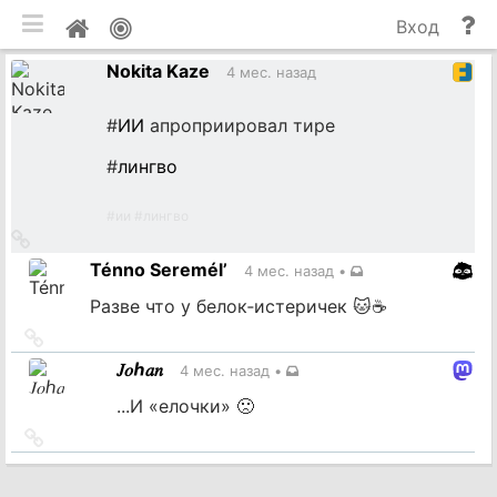
мобильная версия
П
Мой
Вход
и
профиль
Nokita Kaze
до
4 мес. назад
#
ИИ
апроприировал тире
#
лингво
#
ии
#
лингво
Ссылка
на
Ténno Seremél’
4 мес. назад
•
источник
Разве что у белок‐истеричек 🐱☕
Ссылка
на
𝐽𝑜ℎ𝑎𝑛
4 мес. назад
•
источник
...И «елочки» 🙁
Ссылка
на
источник