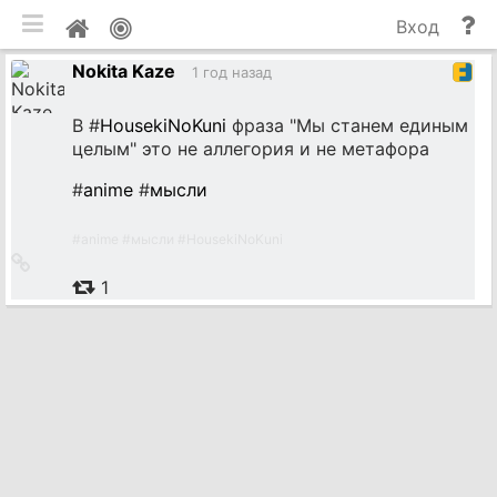
мобильная версия
П
Мой
Вход
и
профиль
Nokita Kaze
до
1 год назад
В #
HousekiNoKuni
фраза "Мы станем единым
целым" это не аллегория и не метафора
#
anime
#
мысли
#
anime
#
мысли
#
HousekiNoKuni
Ссылка
на
1
источник