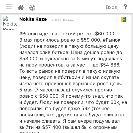
мобильная версия
П
Мой
Вход
и
профиль
Nokita Kaze
до
5 лет назад
#
Bitcoin
идёт на третий ретест $60 000.
3 мая пролилось ровно с $59 000. #
Рынок
(люди) не поверил в такую большую цену,
начался слив битков. Цена дошла ровно до
$53 000 и буквально за 5 минут поднялась
на пару процентов, а за час — до $54 886.
То есть рынок не поверил в такую низкую
цену, поверил в #
биткоин
и начал скупать,
из-за чего произошёл взрывной рост цены.
5 мая (7 часов назад) случился пролив
ровно с $58 000. Я почему-то знал, что так
и будет. Люди не поверили, что будет 60к, не
поверили что будет даже 59к (точнее
посчитали, что другие опять будут сливать)
и начали сливать. Я сам вчера подумывал
выйти на $57 400 (вышел бы с огромным