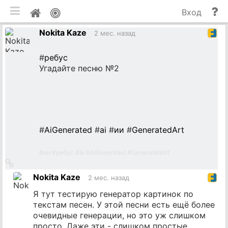
мобильная версия
П
Мой
Вход
и
профиль
Nokita Kaze
до
2 мес. назад
#
ребус
Угадайте песню №2
#
AiGenerated
#
ai
#
ии
#
GeneratedArt
#
ии
#
ребус
#
ai
#
AIGenerated
#
GeneratedArt
Ссылка
на
Nokita Kaze
2 мес. назад
источник
Я тут тестирую генератор картинок по
текстам песен. У этой песни есть ещё более
очевидные генерации, но это уж слишком
просто. Даже эти - слишком простые