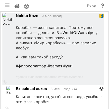
мобильная версия
П
Мой
Вход
и
профиль
Nokita Kaze
до
3 мес. назад
Корабль — жена капитана. Поэтому все
корабли — девочки. В #
WorldOfWarships
у
капитанов женская озвучка.
А значит «Мир кораблей» — про засилие
лесбух.
А, как вам такой заход?
#
филосораптор
#
games
#
yuri
#
games
#
yuri
#
филосораптор
#
WorldOfWarships
Ссылка
на
Ex culo ad aures
3 мес. назад
•
источник
Капитан, капитан, улыбнитесь, ведь улыбка -
это флаг корабля!
Ссылка