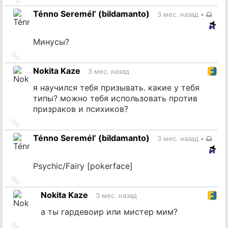
на
Ténno Seremél’ (bildamanto)
3 мес. назад
•
источник
Минусы?
Ссылка
на
Nokita Kaze
3 мес. назад
источник
я научился тебя призывать. какие у тебя
типы? можно тебя использовать против
призраков и психиков?
Ссылка
на
Ténno Seremél’ (bildamanto)
3 мес. назад
•
источник
Psychic/Fairy [pokerface]
Ссылка
на
Nokita Kaze
3 мес. назад
источник
а ты гардевоир или мистер мим?
Ссылка