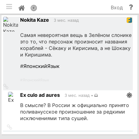
мобильная версия
П
Мой
Вход
и
профиль
Nokita Kaze
до
3 мес. назад
Самая невероятная вещь в Зелёном слонике
это то, что персонаж произносит названия
кораблей - Сёкаку и Кирисима, а не Шокаку
и Киришима.
#
ЯпонскийЯзык
#
ЯпонскийЯзык
Ссылка
на
Ex culo ad aures
3 мес. назад
•
источник
В смысле? В России ж официально принято
поливанусское произношение за редкими
исключениями типа сушей.
Ссылка
на
источник