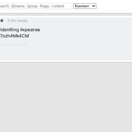
ze
2 лет назад
ldenRing
#
креатив
/S7ozh4Mk4CM
атив
#
EldenRing