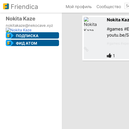
Friendica
Мой профиль
Сообщество
Nokita Kaze
Nokita Ka
nokitakaze@nekocave.xyz
#
games
#
E
youtu.be
ПОДПИСКА
ФИД ATOM
#
games
#
кре
Ссылка
на
1
источник