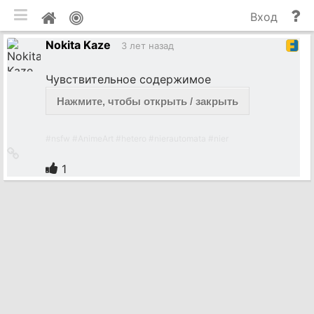
мобильная версия
П
Мой
Вход
и
профиль
Nokita Kaze
до
3 лет назад
Чувствительное содержимое
Нажмите, чтобы открыть / закрыть
#
nsfw
#
AnimeArt
#
hetero
#
nierautomata
#
nier
Ссылка
на
1
источник