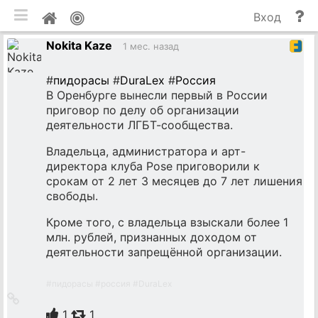
мобильная версия
П
Мой
Вход
и
профиль
Nokita Kaze
до
1 мес. назад
#
пидорасы
#
DuraLex
#
Россия
В Оренбурге вынесли первый в России
приговор по делу об организации
деятельности ЛГБТ-сообщества.
Владельца, администратора и арт-
директора клуба Pose приговорили к
срокам от 2 лет 3 месяцев до 7 лет лишения
свободы.
Кроме того, с владельца взыскали более 1
млн. рублей, признанных доходом от
деятельности запрещённой организации.
#
пидорасы
#
россия
#
DuraLex
Ссылка
на
1
1