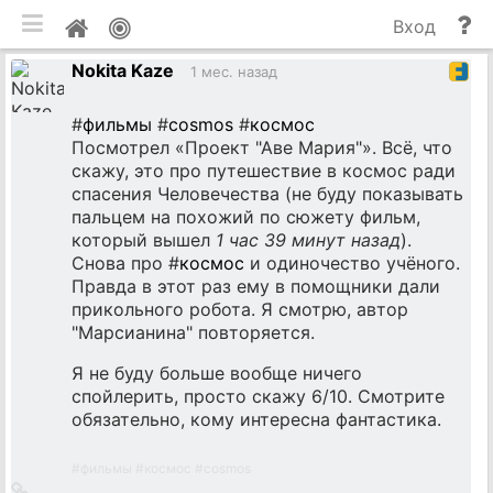
мобильная версия
П
Мой
Вход
и
профиль
Nokita Kaze
до
1 мес. назад
#
фильмы
#
cosmos
#
космос
Посмотрел «Проект "Аве Мария"». Всё, что
скажу, это про путешествие в космос ради
спасения Человечества (не буду показывать
пальцем на похожий по сюжету фильм,
который вышел
1 час 39 минут назад
).
Снова про #
космос
и одиночество учёного.
Правда в этот раз ему в помощники дали
прикольного робота. Я смотрю, автор
"Марсианина" повторяется.
Я не буду больше вообще ничего
спойлерить, просто скажу 6/10. Смотрите
обязательно, кому интересна фантастика.
#
фильмы
#
космос
#
cosmos
Ссылка