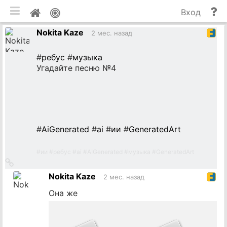
мобильная версия
П
Мой
Вход
и
профиль
Nokita Kaze
до
2 мес. назад
#
ребус
#
музыка
Угадайте песню №4
#
AiGenerated
#
ai
#
ии
#
GeneratedArt
#
ии
#
ребус
#
ai
#
AIGenerated
#
музыка
#
GeneratedArt
Ссылка
на
Nokita Kaze
2 мес. назад
источник
Она же