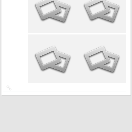
Ссылка
на
источник