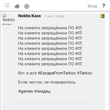
мобильная версия
П
Мой
Вход
и
профиль
Nokita Kaze
до
7 мес. назад
На клиенте запрещённое ПО #
17
.
На клиенте запрещённое ПО #
17
.
На клиенте запрещённое ПО #
17
.
На клиенте запрещённое ПО #
17
.
На клиенте запрещённое ПО #
17
.
На клиенте запрещённое ПО #
17
.
На клиенте запрещённое ПО #
17
.
На клиенте запрещённое ПО #
17
.
Вот и вся #
EscapeFromTarkov
#
Tarkov
Если честно, не понравилось.
#
games
#
пиздец
#
пиздец
#
games
#
Tarkov
#
17
#
EscapeFromTarkov
Ссылка