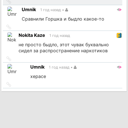
Ссылка
на
Umnik
1 год назад
•
источник
Сравнили Горшка и быдло какое-то
Ссылка
на
Nokita Kaze
1 год назад
источник
не просто быдло, этот чувак буквально
сидел за распространение наркотиков
Ссылка
на
Umnik
1 год назад
•
источник
херасе
Ссылка
на
источник