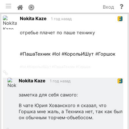
мобильная версия
П
Мой
Вход
и
профиль
Nokita Kaze
до
1 год назад
отребье плачет по паше технику
#
ПашаТехник
#
lol
#
КорольИШут
#
Горшок
#
lol
#
КорольИШут
#
ПашаТехник
#
Горшок
Ссылка
на
Nokita Kaze
1 год назад
источник
заметка для себя самого:
В чате Юрия Хованского я сказал, что
Горшка мне жаль, а Техника нет, так как был
он обычным торчем-объебосом.