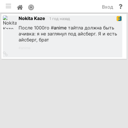
мобильная версия
П
Мой
Вход
и
профиль
Nokita Kaze
до
1 год назад
После 1000го #
anime
тайтла должна быть
ачивка: я не заглянул под айсберг. Я и есть
айсберг, брат
#
anime
Ссылка
на
источник