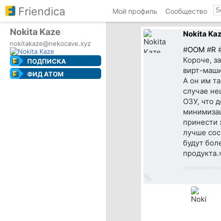
Friendica
Мой профиль
Сообщество
Nokita Kaze
Nokita Ka
nokitakaze@nekocave.xyz
#
OOM
#
R
Короче, з
ПОДПИСКА
вирт-маши
ФИД ATOM
А он им т
случае не
ОЗУ, что 
минимизац
принести 
лучше сос
будут бол
продукта.
#
креатив
#
и
Ссылка
на
источник