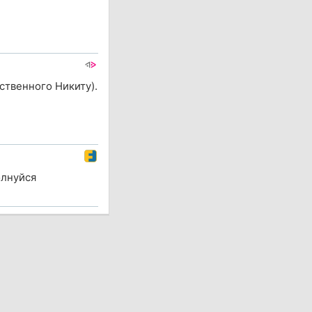
ственного Никиту).
олнуйся