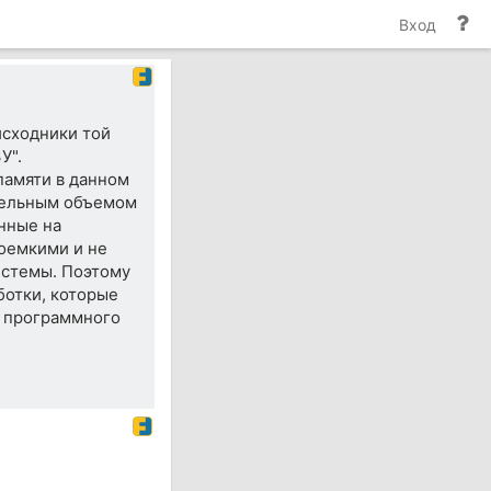
По
Вход
и
до
исходники той
У".
памяти в данном
тельным объемом
нные на
оемкими и не
истемы. Поэтому
ботки, которые
и программного