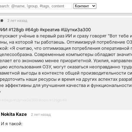
ze
2 лет назад
#
ИИ
#
128gb
#
64gb
#
креатив
#
ШуткиЗа300
апускают учёные в первый раз ИИ и сразу говорят "Вот тебе 
ны, на которой ты работаешь. Оптимизируй потребление ОЗ
акой: «Я считаю, что оптимизация потребления оперативной 
целесообразна. Современные компьютеры обладают значи
делает его экономию менее приоритетной. Усилия, направле
ию использования ОЗУ, могут оказаться неоправданно труд
заметной выгоды в контексте общей производительности с
редоточить наши ресурсы и время на других аспектах разра
ее эффективны для улучшения качества и функциональност
»
и
#
64gb
#
ШуткиЗа300
#
oom
#
128gb
#
R
Nokita Kaze
2 лет назад
И я такой: