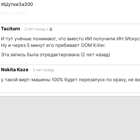
#
ШуткиЗа300
#
ШуткиЗа300
Taciturn
2 лет назад
•
ик
И тут учёные понимают, что вместо ИИ получили ИН (Искус
Ну и через 5 минут его прибивает OOM Killer.
Эта запись была отредактирована (
2 лет назад
)
Nokita Kaze
2 лет назад
ик
у такой вирт-машины 100% будет перезапуск по краху, не в
ик