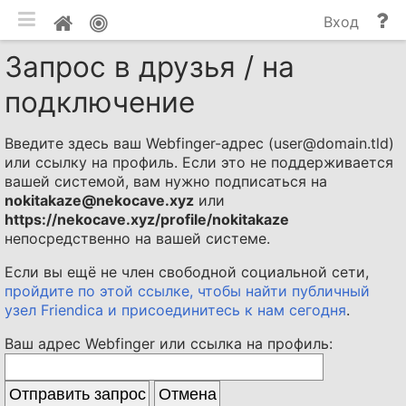
мобильная версия
П
Мой
Вход
и
профиль
Запрос в друзья / на
до
подключение
Введите здесь ваш Webfinger-адрес (
user@domain.tld
)
или ссылку на профиль. Если это не поддерживается
вашей системой, вам нужно подписаться на
nokitakaze@nekocave.xyz
или
https://nekocave.xyz/profile/nokitakaze
непосредственно на вашей системе.
Если вы ещё не член свободной социальной сети,
пройдите по этой ссылке, чтобы найти публичный
узел Friendica и присоединитесь к нам сегодня
.
Ваш адрес Webfinger или ссылка на профиль: