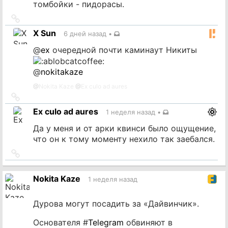
томбойки - пидорасы.
Ссылка
на
X Sun
6 дней назад
•
источник
@
ex
очередной почти каминаут Никиты
@
nokitakaze
@
Nokita Kaze
@
Ex culo ad aures
Ссылка
на
Ex culo ad aures
1 неделя назад
•
источник
Да у меня и от арки квинси было ощущение,
что он к тому моменту нехило так заебался.
Ссылка
на
источник
Nokita Kaze
1 неделя назад
Дурова могут посадить за «Дайвинчик».
Основателя #
Telegram
обвиняют в