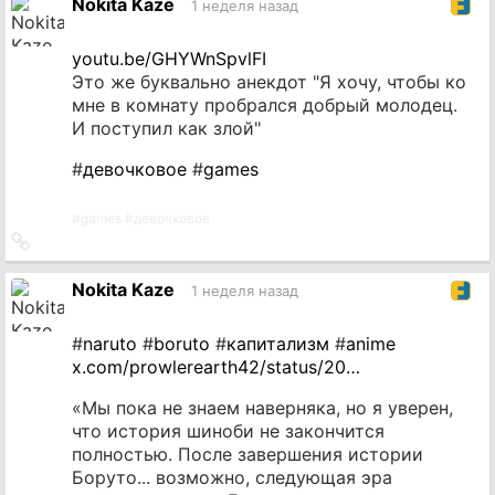
Nokita Kaze
1 неделя назад
youtu.be/GHYWnSpvlFI
Это же буквально анекдот "Я хочу, чтобы ко
мне в комнату пробрался добрый молодец.
И поступил как злой"
#
девочковое
#
games
#
games
#
девочковое
Ссылка
на
источник
Nokita Kaze
1 неделя назад
#
naruto
#
boruto
#
капитализм
#
anime
x.com/prowlerearth42/status/20…
«Мы пока не знаем наверняка, но я уверен,
что история шиноби не закончится
полностью. После завершения истории
Боруто... возможно, следующая эра