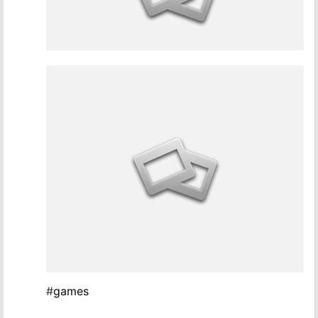
#
games