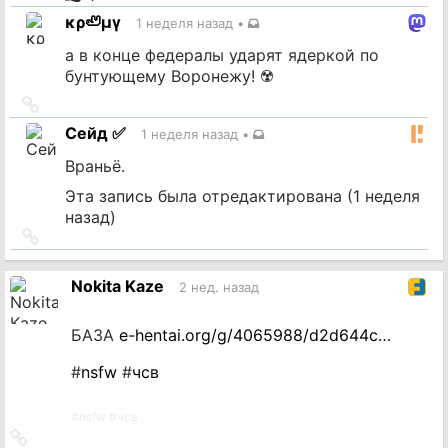
источник
κρ🦥μγ
1 неделя назад
•
а в конце федералы ударят ядеркой по
бунтующему Воронежу! ☢️
Ссылка
на
Сейд ✅
1 неделя назад
•
источник
Враньё.
Эта запись была отредактирована (
1 неделя
назад
)
Ссылка
на
источник
Nokita Kaze
2 нед. назад
БАЗА
e-hentai.org/g/4065988/d2d644c…
#
nsfw
#
чсв
#
nsfw
#
чсв
Ссылка