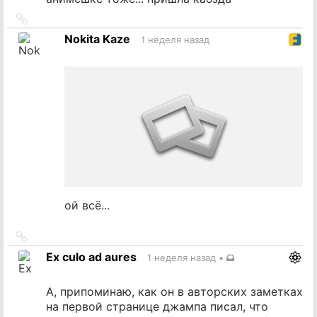
Ссылка
на
Nokita Kaze
1 неделя назад
источник
ой всё...
Ссылка
на
Ex culo ad aures
1 неделя назад
•
источник
А, припоминаю, как он в авторских заметках
на первой странице джампа писал, что