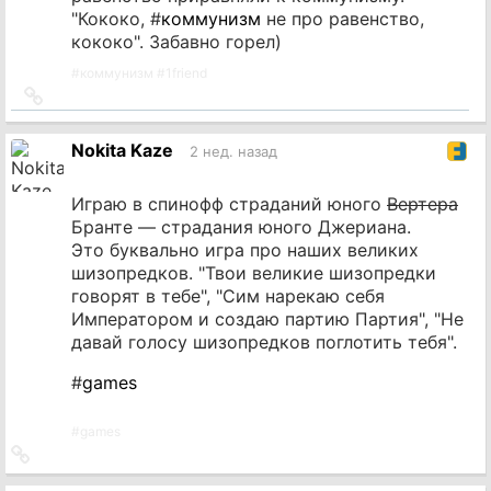
"Кококо, #
коммунизм
не про равенство,
кококо". Забавно горел)
#
коммунизм
#
1friend
Ссылка
на
источник
Nokita Kaze
2 нед. назад
Играю в спинофф страданий юного
Вертера
Бранте — страдания юного Джериана.
Это буквально игра про наших великих
шизопредков. "Твои великие шизопредки
говорят в тебе", "Сим нарекаю себя
Императором и создаю партию Партия", "Не
давай голосу шизопредков поглотить тебя".
#
games
#
games
Ссылка
на