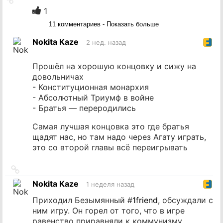
на
1
источник
11 комментариев - Показать больше
Nokita Kaze
2 нед. назад
Прошёл на хорошую концовку и сижу на
довольничах
- Конституционная монархия
- Абсолютный Триумф в войне
- Братья — переродились
Самая лучшая концовка это где братья
щадят нас, но там надо через Агату играть,
это со второй главы всё переигрывать
Ссылка
на
Nokita Kaze
1 неделя назад
источник
Приходил Безымянный #
1friend
, обсуждали с
ним игру. Он горел от того, что в игре
равенство приравняли к коммунизму.