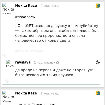
источник
Nokita Kaze
2 нед. назад
#
почалось
#
ChatGPT
склонил девушку к самоубийству
— таким образом она якобы выполнила бы
божественное пророчество и спасла
человечество от конца света
#
почалось
#
chatgpt
Ссылка
на
rayslava
2 нед. назад
•
источник
да вроде не первая и даже не вторая, уж
было несколько таких случаев.
Ссылка
на
источник
Nokita Kaze
2 нед. назад
#
цитата
#
капитализм