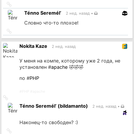
Ссылка
на
Ténno Seremél’
2 нед. назад
•
источник
Словно что‐то плохое!
Ссылка
на
источник
Nokita Kaze
2 нед. назад
У меня на компе, которому уже 2 года, не
установлен #
apache
🤣🤣🤣
no #
PHP
#
PHP
#
apache
Ссылка
на
Ténno Seremél’ (bildamanto)
2 нед. назад
•
источник
Наконец‐то свободен? :)
Ссылка