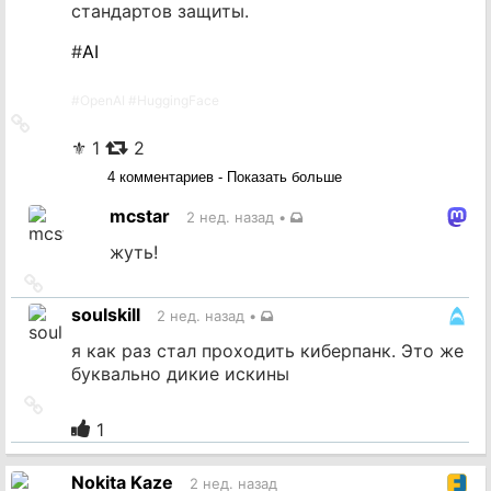
стандартов защиты.
#
AI
#
OpenAI
#
HuggingFace
Ссылка
на
⚜ 1
2
источник
4 комментариев - Показать больше
mcstar
2 нед. назад
•
жуть!
Ссылка
на
soulskill
2 нед. назад
•
источник
я как раз стал проходить киберпанк. Это же
буквально дикие искины
Ссылка
на
1
источник
Nokita Kaze
2 нед. назад