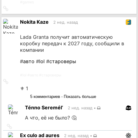
#
games
Ссылка
на
источник
Nokita Kaze
2 нед. назад
Lada Granta получит автоматическую
коробку передач к 2027 году, сообщили в
компании
#
авто
#
lol
#
староверы
#
lol
#
авто
#
староверы
Ссылка
на
⚜ 1
источник
5 комментариев - Показать больше
Ténno Seremél’
2 нед. назад
•
А что, её не было? 🤔
Ссылка
на
Ex culo ad aures
2 нед. назад
•
источник