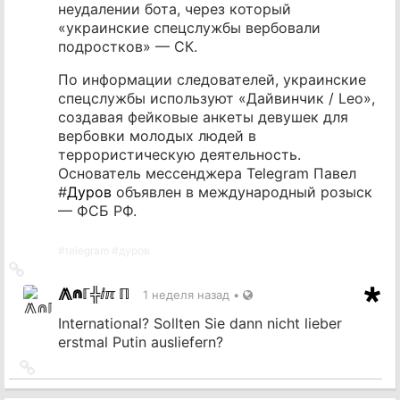
неудалении бота, через который
«украинские спецслужбы вербовали
подростков» — СК.
По информации следователей, украинские
спецслужбы используют «Дайвинчик / Leo»,
создавая фейковые анкеты девушек для
вербовки молодых людей в
террористическую деятельность.
Основатель мессенджера Telegram Павел
#
Дуров
объявлен в международный розыск
— ФСБ РФ.
#
telegram
#
дуров
Ссылка
на
⨇⋒ℾ╬ⅈℼ ℿ
1 неделя назад
•
источник
International? Sollten Sie dann nicht lieber
erstmal Putin ausliefern?
Ссылка
на
источник