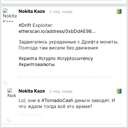
на
источник
Nokita Kaze
2 нед. назад
#
Drift
Exploiter:
etherscan.io/address/0xbDdAE98…
Задвигались украденные с Дрифта монеты.
Полгода там висели без движения
#
крипта
#
crypto
#
cryptocurrency
#
криптовалюты
#
crypto
#
криптовалюты
#
cryptocurrency
#
крипта
#
Drift
Ссылка
на
Nokita Kaze
2 нед. назад
источник
Lol, они в #
TornadoCash
деньги заводят. И
что ждали тогда всё это время?
#
TornadoCash
Ссылка
на