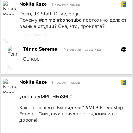
Nokita Kaze
1 неделя назад
Deen, JS Staff, Drive, Engi.
Почему #
anime
#
konosuba
постоянно делают
разные студии? Она, что, проклята?
#
anime
#
konosuba
Ссылка
на
Ténno Seremél’
1 неделя назад
•
источник
Оф кос!
Ссылка
на
источник
Nokita Kaze
1 неделя назад
youtu.be/MPhrHFu39L0
Какого лешего. Вы видели? #
MLP
Friendship
Forever. Они двух понях прогондонили по
дороге!