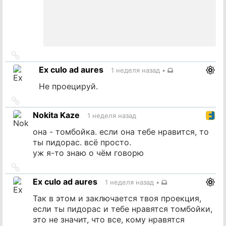
Ссылка
на
Ex culo ad aures
1 неделя назад
•
источник
Не проецируй.
Ссылка
на
Nokita Kaze
1 неделя назад
источник
она - томбойка. если она тебе нравится, то
ты пидорас. всё просто.
уж я-то знаю о чём говорю
Ссылка
на
Ex culo ad aures
1 неделя назад
•
источник
Так в этом и заключается твоя проекция,
если ты пидорас и тебе нравятся томбойки,
это не значит, что все, кому нравятся