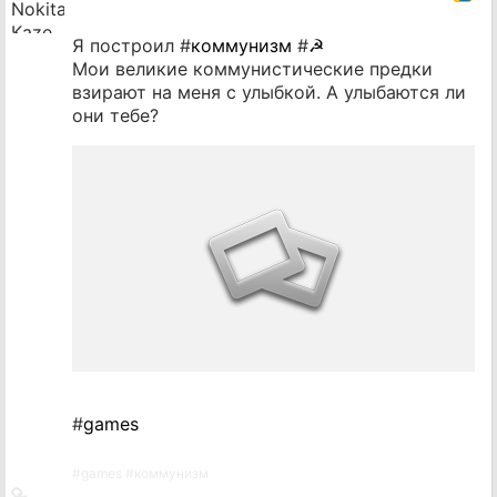
Я построил #
коммунизм
#
☭
Мои великие коммунистические предки
взирают на меня с улыбкой. А улыбаются ли
они тебе?
#
games
#
games
#
коммунизм
Ссылка