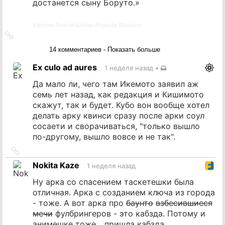
достанется сыну Боруто.»
#
anime
#
капитализм
#
naruto
#
boruto
Ссылка
на
14 комментариев - Показать больше
источник
Ex culo ad aures
1 неделя назад
•
Да мало ли, чего там Икемото заявил аж
семь лет назад, как редакция и Кишимото
скажут, так и будет. Кубо вон вообще хотел
делать арку квинси сразу после арки соул
сосаети и сворачиваться, "только вышло
по-другому, вышло вовсе и не так".
Ссылка
на
Nokita Kaze
1 неделя назад
источник
Ну арка со спасением таскетешки была
отличная. Арка с созданием ключа из города
- тоже. А вот арка про
баунто
взбесившиеся
мечи
фулбрингеров - это кабзда. Потому и
анимешке тоже... пришла кабзда