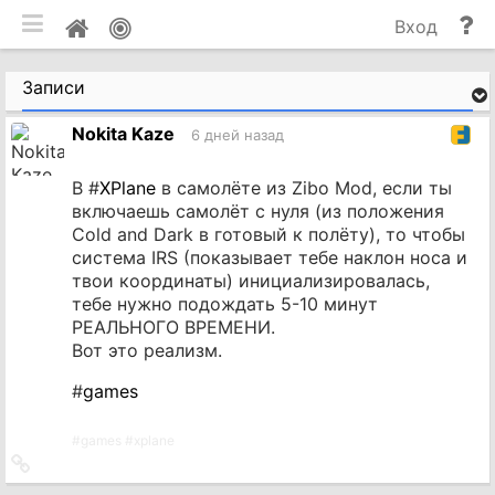
мобильная версия
П
Мой
Вход
и
профиль
до
Записи
Nokita Kaze
6 дней назад
В #
XPlane
в самолёте из Zibo Mod, если ты
включаешь самолёт с нуля (из положения
Cold and Dark в готовый к полёту), то чтобы
система IRS (показывает тебе наклон носа и
твои координаты) инициализировалась,
тебе нужно подождать 5-10 минут
РЕАЛЬНОГО ВРЕМЕНИ.
Вот это реализм.
#
games
#
games
#
xplane
Ссылка
на