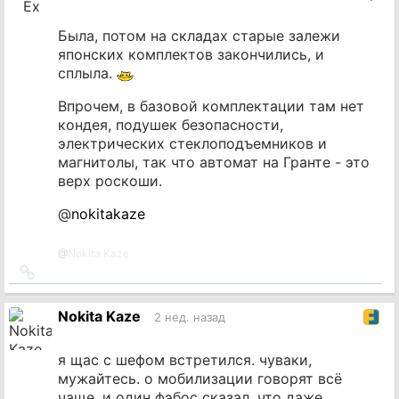
Была, потом на складах старые залежи
японских комплектов закончились, и
сплыла.
Впрочем, в базовой комплектации там нет
кондея, подушек безопасности,
электрических стеклоподъемников и
магнитолы, так что автомат на Гранте - это
верх роскоши.
@
nokitakaze
@
Nokita Kaze
Ссылка
на
источник
Nokita Kaze
2 нед. назад
я щас с шефом встретился. чуваки,
мужайтесь. о мобилизации говорят всё
чаще. и один фэбос сказал, что даже