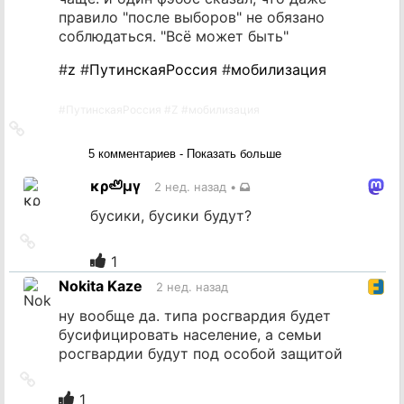
правило "после выборов" не обязано
соблюдаться. "Всё может быть"
#
z
#
ПутинскаяРоссия
#
мобилизация
#
ПутинскаяРоссия
#
Z
#
мобилизация
Ссылка
на
5 комментариев - Показать больше
источник
κρ🦥μγ
2 нед. назад
•
бусики, бусики будут?
Ссылка
на
1
источник
Nokita Kaze
2 нед. назад
ну вообще да. типа росгвардия будет
бусифицировать население, а семьи
росгвардии будут под особой защитой
Ссылка
на
1