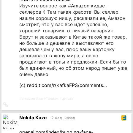
Изучите вопрос как #
Amazon
кидает
селлеров :) Там такая красота! Вы селлер,
нашли хорошую нишу, раскачали ее, Амазон
смотрит, что у вас все идет успешно,
хороший товарчик, отличный наварчик.
Берут и заказывают в Китае такой же товар,
но больше и дешевле и выставляют его
дешевле чем у вас, плюс вашу карточку
засовывают в жопу мира, а свою
продвигают в топы и предложки. Если бы то
был единичный, но об этом народ пишет уже
очень давно
(c)
reddit.com/r/KafkaFPS/comments…
#
amazon
#
капитализм
#
цитата
Ссылка
на
источник
Nokita Kaze
2 нед. назад
openai.com/index/hugging-face-…