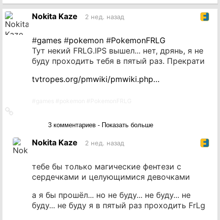
на
источник
Nokita Kaze
2 нед. назад
#
games
#
pokemon
#
PokemonFRLG
Тут некий FRLG.IPS вышел... нет, дрянь, я не
буду проходить тебя в пятый раз. Прекрати
tvtropes.org/pmwiki/pmwiki.php…
#
games
#
pokemon
#
PokemonFRLG
Ссылка
на
3 комментариев - Показать больше
источник
Nokita Kaze
2 нед. назад
тебе бы только магические фентези с
сердечками и целующимися девочками
а я бы прошёл... но не буду... не буду... не
буду... не буду я в пятый раз проходить FrLg