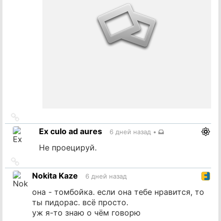
Ссылка
на
Ex culo ad aures
6 дней назад
•
источник
Не проецируй.
Ссылка
на
Nokita Kaze
6 дней назад
источник
она - томбойка. если она тебе нравится, то
ты пидорас. всё просто.
уж я-то знаю о чём говорю