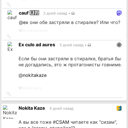
Ссылка
на
cauf 🇷🇺
3 дней назад
•
источник
@
ex
они обе застряли в стиралке? Или что?
@
Ex culo ad aures
Ссылка
на
Ex culo ad aures
3 дней назад
•
источник
Если бы они застряли в стиралке, братья бы
не догадались, это ж протагонисты говниме.
@
nokitakaze
@
Nokita Kaze
Ссылка
на
источник
Nokita Kaze
4 дней назад
А вы все тоже #
CSAM
читаете как "сизам",
как в "сезам, откройся"?