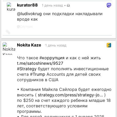
на
kurator88
1 день назад
•
источник
@
ludivokrug
они подкладки накладывали
вроде как
@
Спутник
Ссылка
на
источник
Nokita Kaze
1 день назад
Что такое #
коррупция
и как с ней жить
t.me/satoshinews/9527
#
Strategy
будет пополнять инвестиционные
счета #
Trump
Accounts для детей своих
сотрудников в США
• Компания Майкла Сэйлора будет ежегодно
вносить (
strategy.com/press/strategy-jo…
)
по $250 на счет каждого ребенка младше 18
лет, соответствующего условиям
программы.
• Для детей, родившихся с 1 января 2025