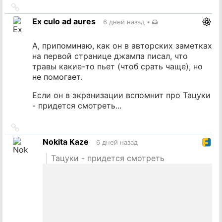
Ссылка
на
Ex culo ad aures
6 дней назад
•
источник
А, припоминаю, как он в авторских заметках
на первой странице джампа писал, что
травы какие-то пьет (чтоб срать чаще), но
не помогает.
Если он в экранизации вспомнит про Тацуки
- придется смотреть...
Ссылка
на
Nokita Kaze
6 дней назад
источник
Тацуки - придется смотреть