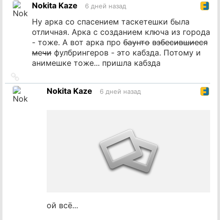
Nokita Kaze
6 дней назад
источник
Ну арка со спасением таскетешки была
отличная. Арка с созданием ключа из города
- тоже. А вот арка про
баунто
взбесившиеся
мечи
фулбрингеров - это кабзда. Потому и
анимешке тоже... пришла кабзда
Ссылка
на
Nokita Kaze
6 дней назад
источник
ой всё...