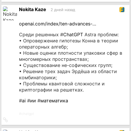
источник
Nokita Kaze
2 дней назад
openai.com/index/ten-advances-…
Среди решенных #
ChatGPT
Astra проблем:
• Опровержение гипотезы Конна в теории
операторных алгебр;
• Новые оценки плотности упаковки сфер в
многомерных пространствах;
• Существование не-софических групп;
• Решение трех задач Эрдёша из области
комбинаторики;
• Проблемы квантовой сложности и
криптографии на решетках.
#
ai
#
ии
#
математика
#
chatgpt
Ссылка
на
источник