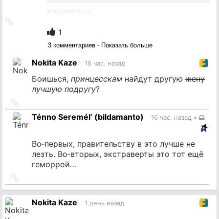
#
AnimeArt
#
yuri
Ссылка
на
1
источник
3 комментариев - Показать больше
Nokita Kaze
16 час. назад
Боишься,
принцесскам
найдут другую
жену
лучшую подругу
?
Ссылка
на
Ténno Seremél’ (bildamanto)
16 час. назад
•
источник
Во‐первых, правительству в это лучше не
лезть. Во‐вторых, экстраверты это тот ещё
геморрой…
Ссылка
на
источник
Nokita Kaze
1 день назад