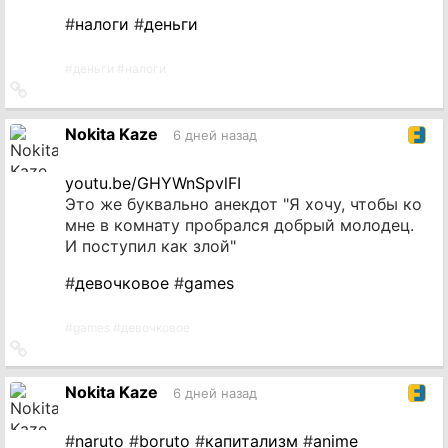
#
налоги
#
деньги
#
деньги
#
налоги
Ссылка
на
источник
Nokita Kaze
6 дней назад
youtu.be/GHYWnSpvlFI
Это же буквально анекдот "Я хочу, чтобы ко
мне в комнату пробрался добрый молодец.
И поступил как злой"
#
девочковое
#
games
#
games
#
девочковое
Ссылка
на
источник
Nokita Kaze
6 дней назад
#
naruto
#
boruto
#
капитализм
#
anime