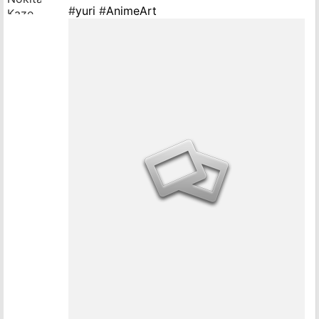
#
yuri
#
AnimeArt