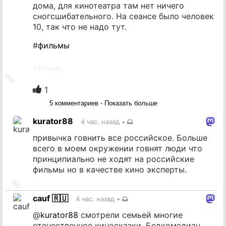
дома, для кинотеатра там нет ничего
сногсшибательного. На сеансе было человек
10, так что не надо тут.
#
фильмы
#
фильмы
Ссылка
на
1
источник
5 комментариев - Показать больше
kurator88
4 час. назад
•
привычка говнить все российское. Больше
всего в моем окружении говнят люди что
принципиально не ходят на российские
фильмы но в качестве кино эксперты.
Ссылка
на
cauf 🇷🇺
4 час. назад
•
источник
@
kurator88
смотрели семьей многие
отечественное киносказки. Бедкомедиан