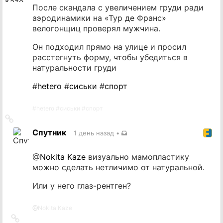
После скандала с увеличением груди ради
аэродинамики на «Тур де Франс»
велогонщиц проверял мужчина.
Он подходил прямо на улице и просил
расстегнуть форму, чтобы убедиться в
натуральности груди
#
hetero
#
сиськи
#
спорт
#
hetero
#
сиськи
#
спорт
Ссылка
на
Спутник
1 день назад
•
источник
@
Nokita Kaze
визуально мамопластику
можно сделать нетличимо от натуральной.
Или у него глаз-рентген?
@
Nokita Kaze
Ссылка