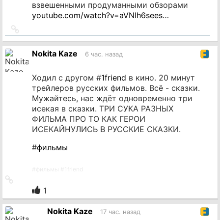
взвешенными продуманными обзорами
youtube.com/watch?v=aVNIh6sees…
Ссылка
на
источник
Nokita Kaze
6 час. назад
Ходил с другом #
1friend
в кино. 20 минут
трейлеров русских фильмов. Всё - сказки.
Мужайтесь, нас ждёт одновременно три
исекая в сказки. ТРИ СУКА РАЗНЫХ
ФИЛЬМА ПРО ТО КАК ГЕРОИ
ИСЕКАЙНУЛИСЬ В РУССКИЕ СКАЗКИ.
#
фильмы
#
фильмы
#
1friend
Ссылка
на
1
источник
Nokita Kaze
17 час. назад