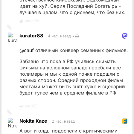
идет на хуй. Серия Последний Богатырь -
лучшая в целом. что с диснеем, что без них.
@
kurator88
Ссылка
на
kurator88
4 час. назад
•
источник
@
cauf
отличный конвеер семейных фильмов.
Забавно что пока в РФ учились снимать
фильмы на условном западе проебали все
полимеры и мы к одной точке подошли с
разных сторон. Средний проходной фильм
местами может быть снят хуже и сценарий
будет тупее чем в среднем фильме в РФ
@
cauf 🇷🇺
Ссылка
на
Nokita Kaze
2 час. назад
источник
А вот и олды подоспели с критическими