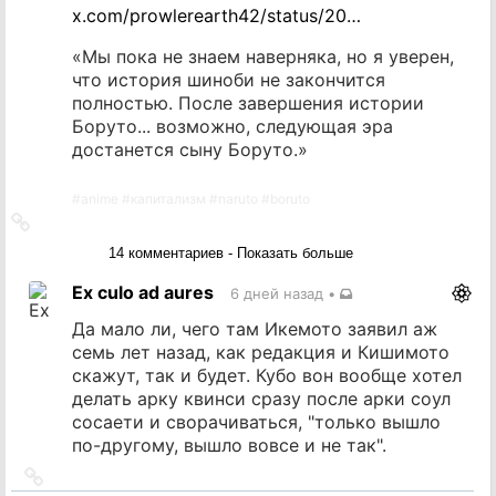
x.com/prowlerearth42/status/20…
«Мы пока не знаем наверняка, но я уверен,
что история шиноби не закончится
полностью. После завершения истории
Боруто... возможно, следующая эра
достанется сыну Боруто.»
#
anime
#
капитализм
#
naruto
#
boruto
Ссылка
на
14 комментариев - Показать больше
источник
Ex culo ad aures
6 дней назад
•
Да мало ли, чего там Икемото заявил аж
семь лет назад, как редакция и Кишимото
скажут, так и будет. Кубо вон вообще хотел
делать арку квинси сразу после арки соул
сосаети и сворачиваться, "только вышло
по-другому, вышло вовсе и не так".
Ссылка
на