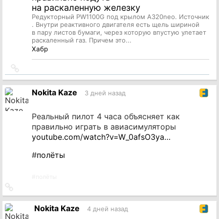
на раскаленную железку
Редукторный PW1100G под крылом A320neo. Источник
. Внутри реактивного двигателя есть щель шириной
в пару листов бумаги, через которую впустую улетает
раскаленный газ. Причем это...
Хабр
Ссылка
на
источник
Nokita Kaze
3 дней назад
Реальный пилот 4 часа объясняет как
правильно играть в авиасимуляторы
youtube.com/watch?v=W_0afsO3ya…
#
полёты
#
полёты
Ссылка
на
источник
Nokita Kaze
4 дней назад