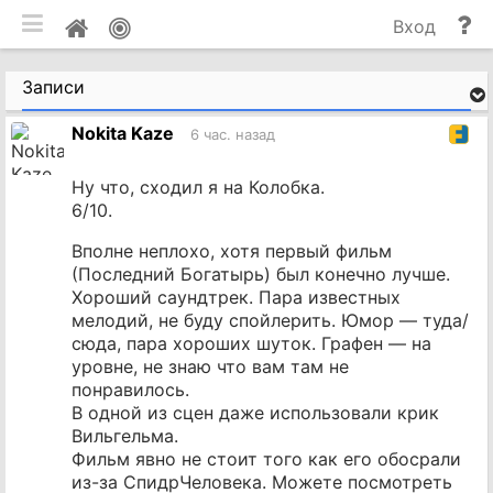
мобильная версия
П
Мой
Вход
и
профиль
до
Записи
Nokita Kaze
6 час. назад
Ну что, сходил я на Колобка.
6/10.
Вполне неплохо, хотя первый фильм
(Последний Богатырь) был конечно лучше.
Хороший саундтрек. Пара известных
мелодий, не буду спойлерить. Юмор — туда/
сюда, пара хороших шуток. Графен — на
уровне, не знаю что вам там не
понравилось.
В одной из сцен даже использовали крик
Вильгельма.
Фильм явно не стоит того как его обосрали
из-за СпидрЧеловека. Можете посмотреть