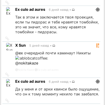
Ссылка
на
Ex culo ad aures
6 дней назад
•
источник
Так в этом и заключается твоя проекция,
если ты пидорас и тебе нравятся томбойки,
это не значит, что все, кому нравятся
томбойки - пидорасы.
Ссылка
на
X Sun
5 дней назад
•
источник
@
ex
очередной почти каминаут Никиты
@
nokitakaze
@
Nokita Kaze
@
Ex culo ad aures
Ссылка
на
Ex culo ad aures
6 дней назад
•
источник
Да у меня и от арки квинси было ощущение,
что он к тому моменту нехило так заебался.
Ссылка
на