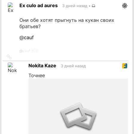
Ex culo ad aures
3 дней назад
•
Они обе хотят прыгнуть на кукан своих
братьев?
@
cauf
@
cauf 🇷🇺
Ссылка
на
Nokita Kaze
3 дней назад
источник
Точнее