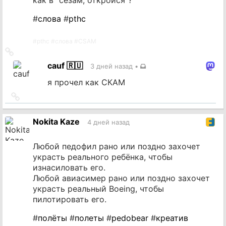
#
слова
#
pthc
#
pthc
#
слова
#
CSAM
Ссылка
на
cauf 🇷🇺
3 дней назад
•
источник
я прочел как СКАМ
Ссылка
на
источник
Nokita Kaze
4 дней назад
Любой педофил рано или поздно захочет
украсть реального ребёнка, чтобы
изнасиловать его.
Любой авиасимер рано или поздно захочет
украсть реальный Boeing, чтобы
пилотировать его.
#
полёты
#
полеты
#
pedobear
#
креатив