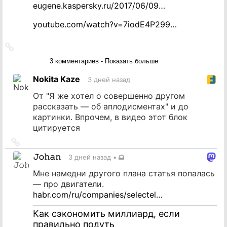
eugene.kaspersky.ru/2017/06/09…
youtube.com/watch?v=7iodE4P299…
Ссылка
на
3 комментариев - Показать больше
источник
Nokita Kaze
3 дней назад
От "Я же хотел о совершенно другом
рассказать — об аплодисментах" и до
картинки. Впрочем, в видео этот блок
цитируется
Ссылка
на
𝙹𝚘𝚑𝚊𝚗
3 дней назад
•
источник
Мне намедни другого плана статья попалась
— про двигатели.
habr.com/ru/companies/selectel…
Как сэкономить миллиард, если
правильно подуть