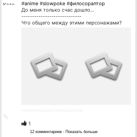
#
anime
#
slowpoke
#
филосораптор
До меня только счас дошло...
----------------------------
Что общего между этими персонажами?
#
anime
#
slowpoke
#
филосораптор
Ссылка
на
1
источник
12 комментариев - Показать больше