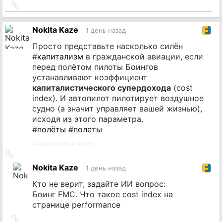
Ссылка
на
источник
Nokita Kaze
1 день назад
Просто представьте насколько силён
#
капитализм
в гражданской авиации, если
перед полётом пилоты Боингов
устанавливают коэффициент
капиталистического супердохода
(cost
index). И автопилот пилотирует воздушное
судно (а значит управляет вашей жизнью),
исходя из этого параметра.
#
полёты
#
полеты
#
капитализм
#
полёты
Ссылка
на
Nokita Kaze
1 день назад
источник
Кто не верит, задайте ИИ вопрос:
Боинг FMC. Что такое cost index на
странице performance
Ссылка