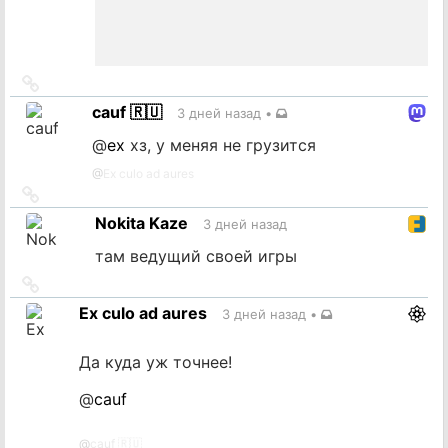
Ссылка
на
cauf 🇷🇺
3 дней назад
•
источник
@
ex
хз, у меняя не грузится
@
Ex culo ad aures
Ссылка
на
Nokita Kaze
3 дней назад
источник
там ведущий своей игры
Ссылка
на
Ex culo ad aures
3 дней назад
•
источник
Да куда уж точнее!
@
cauf
@
cauf 🇷🇺