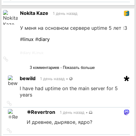
на
источник
Nokita Kaze
1 день назад
У меня на основном сервере uptime 5 лет :3
#
linux
#
diary
#
diary
#
Linux
Ссылка
на
3 комментариев - Показать больше
источник
bewild
1 день назад
•
I have had uptime on the main server for 5
years
Ссылка
на
⚛️Revertron
1 день назад
•
источник
И древнее, дырявое, ядро?
Ссылка
на