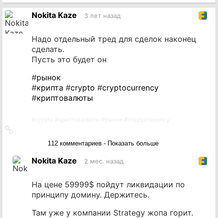
источник
Nokita Kaze
3 лет назад
Надо отдельный тред для сделок наконец
сделать.
Пусть это будет он
#
рынок
#
крипта
#
crypto
#
cryptocurrency
#
криптовалюты
#
crypto
#
криптовалюты
#
рынок
#
cryptocurrency
Ссылка
на
112 комментариев - Показать больше
источник
Nokita Kaze
2 мес. назад
На цене 59999$ пойдут ликвидации по
принципу домину. Держитесь.
Там уже у компании Strategy жопа горит.