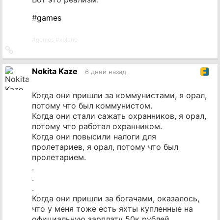
#
games
#
games
#
xplane
Ссылка
на
источник
Nokita Kaze
6 дней назад
Когда они пришли за коммунистами, я орал,
потому что был коммунистом.
Когда они стали сажать охранников, я орал,
потому что работал охранником.
Когда они повысили налоги для
пролетариев, я орал, потому что был
пролетарием.
.
.
.
Когда они пришли за богачами, оказалось,
что у меня тоже есть яхты купленные на
официальную зарплату 50к рублей...