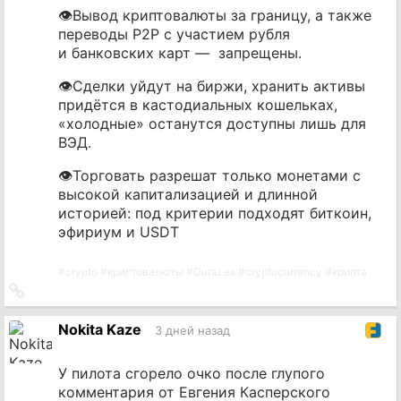
👁Вывод криптовалюты за границу, а также
переводы P2P с участием рубля
и банковских карт — запрещены.
👁Сделки уйдут на биржи, хранить активы
придётся в кастодиальных кошельках,
«холодные» останутся доступны лишь для
ВЭД.
👁Торговать разрешат только монетами с
высокой капитализацией и длинной
историей: под критерии подходят биткоин,
эфириум и USDT
#
crypto
#
криптовалюты
#
DuraLex
#
cryptocurrency
#
крипта
Ссылка
на
источник
Nokita Kaze
3 дней назад
У пилота сгорело очко после глупого
комментария от Евгения Касперского