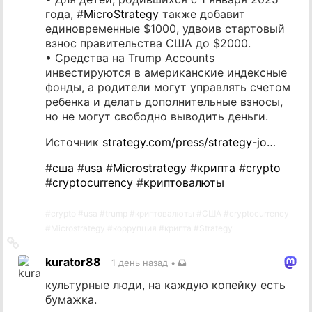
года, #
MicroStrategy
также добавит
единовременные $1000, удвоив стартовый
взнос правительства США до $2000.
• Средства на Trump Accounts
инвестируются в американские индексные
фонды, а родители могут управлять счетом
ребенка и делать дополнительные взносы,
но не могут свободно выводить деньги.
Источник
strategy.com/press/strategy-jo…
#
сша
#
usa
#
Microstrategy
#
крипта
#
crypto
#
cryptocurrency
#
криптовалюты
#
crypto
#
usa
#
trump
#
криптовалюты
#
США
#
cryptocurrency
#
Microstrategy
#
коррупция
#
крипта
#
Strategy
Ссылка
на
kurator88
1 день назад
•
источник
культурные люди, на каждую копейку есть
бумажка.