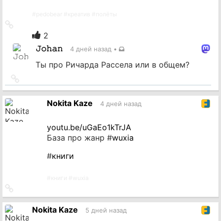
#
pedobear
#
креатив
#
полёты
Ссылка
на
2
источник
𝙹𝚘𝚑𝚊𝚗
4 дней назад
•
Ты про Ричарда Рассела или в общем?
Ссылка
на
источник
Nokita Kaze
4 дней назад
youtu.be/uGaEo1kTrJA
База про жанр #
wuxia
#
книги
#
книги
#
wuxia
Ссылка
на
источник
Nokita Kaze
5 дней назад