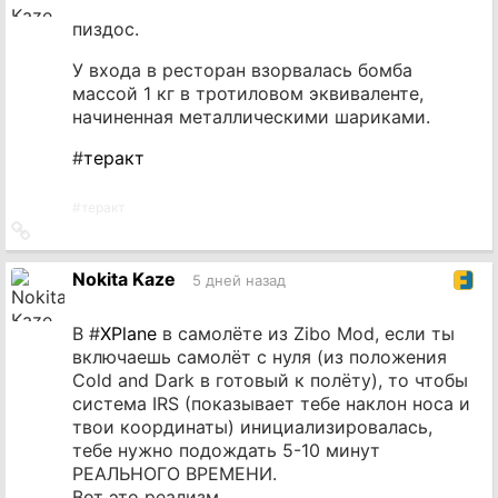
пиздос.
У входа в ресторан взорвалась бомба
массой 1 кг в тротиловом эквиваленте,
начиненная металлическими шариками.
#
теракт
#
теракт
Ссылка
на
источник
Nokita Kaze
5 дней назад
В #
XPlane
в самолёте из Zibo Mod, если ты
включаешь самолёт с нуля (из положения
Cold and Dark в готовый к полёту), то чтобы
система IRS (показывает тебе наклон носа и
твои координаты) инициализировалась,
тебе нужно подождать 5-10 минут
РЕАЛЬНОГО ВРЕМЕНИ.
Вот это реализм.