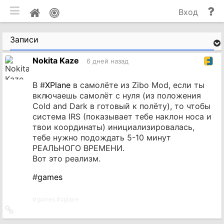
мобильная версия
П
Мой
Вход
и
профиль
до
Записи
Nokita Kaze
6 дней назад
В #
XPlane
в самолёте из Zibo Mod, если ты
включаешь самолёт с нуля (из положения
Cold and Dark в готовый к полёту), то чтобы
система IRS (показывает тебе наклон носа и
твои координаты) инициализировалась,
тебе нужно подождать 5-10 минут
РЕАЛЬНОГО ВРЕМЕНИ.
Вот это реализм.
#
games
#
games
#
xplane
Ссылка
на