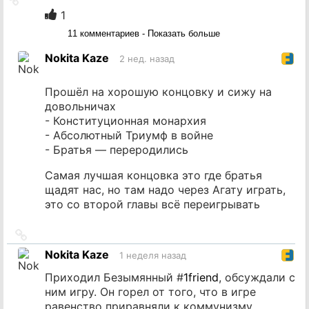
на
1
источник
11 комментариев - Показать больше
Nokita Kaze
2 нед. назад
Прошёл на хорошую концовку и сижу на
довольничах
- Конституционная монархия
- Абсолютный Триумф в войне
- Братья — переродились
Самая лучшая концовка это где братья
щадят нас, но там надо через Агату играть,
это со второй главы всё переигрывать
Ссылка
на
Nokita Kaze
1 неделя назад
источник
Приходил Безымянный #
1friend
, обсуждали с
ним игру. Он горел от того, что в игре
равенство приравняли к коммунизму.