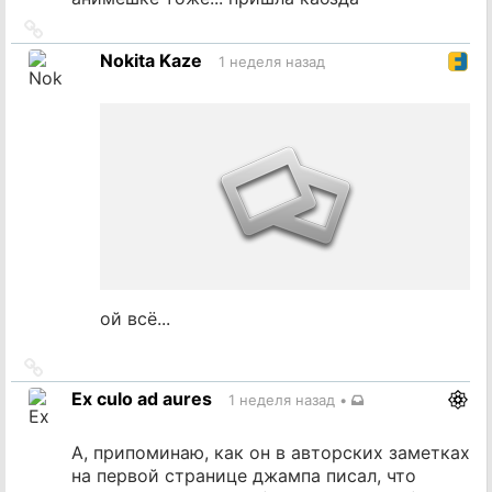
Ссылка
на
Nokita Kaze
1 неделя назад
источник
ой всё...
Ссылка
на
Ex culo ad aures
1 неделя назад
•
источник
А, припоминаю, как он в авторских заметках
на первой странице джампа писал, что