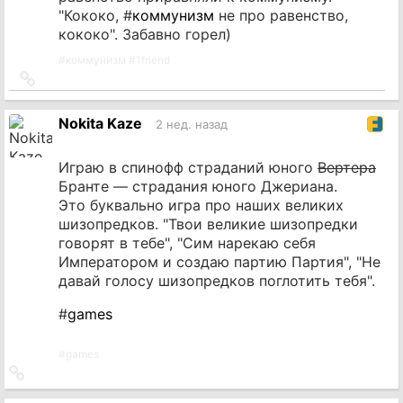
"Кококо, #
коммунизм
не про равенство,
кококо". Забавно горел)
#
коммунизм
#
1friend
Ссылка
на
источник
Nokita Kaze
2 нед. назад
Играю в спинофф страданий юного
Вертера
Бранте — страдания юного Джериана.
Это буквально игра про наших великих
шизопредков. "Твои великие шизопредки
говорят в тебе", "Сим нарекаю себя
Императором и создаю партию Партия", "Не
давай голосу шизопредков поглотить тебя".
#
games
#
games
Ссылка
на