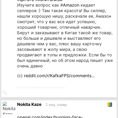
Изучите вопрос как #
Amazon
кидает
селлеров :) Там такая красота! Вы селлер,
нашли хорошую нишу, раскачали ее, Амазон
смотрит, что у вас все идет успешно,
хороший товарчик, отличный наварчик.
Берут и заказывают в Китае такой же товар,
но больше и дешевле и выставляют его
дешевле чем у вас, плюс вашу карточку
засовывают в жопу мира, а свою
продвигают в топы и предложки. Если бы то
был единичный, но об этом народ пишет уже
очень давно
(c)
reddit.com/r/KafkaFPS/comments…
#
amazon
#
капитализм
#
цитата
Ссылка
на
источник
Nokita Kaze
2 нед. назад
openai.com/index/hugging-face-…