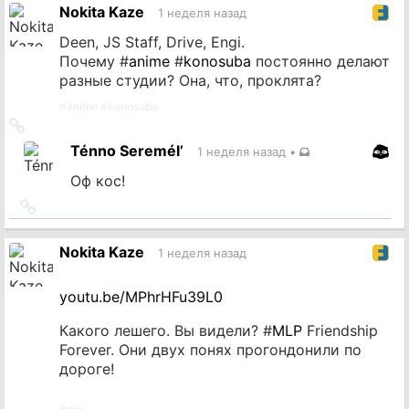
Nokita Kaze
1 неделя назад
Deen, JS Staff, Drive, Engi.
Почему #
anime
#
konosuba
постоянно делают
разные студии? Она, что, проклята?
#
anime
#
konosuba
Ссылка
на
Ténno Seremél’
1 неделя назад
•
источник
Оф кос!
Ссылка
на
источник
Nokita Kaze
1 неделя назад
youtu.be/MPhrHFu39L0
Какого лешего. Вы видели? #
MLP
Friendship
Forever. Они двух понях прогондонили по
дороге!