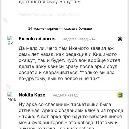
достанется сыну Боруто.»
#
anime
#
капитализм
#
naruto
#
boruto
Ссылка
на
14 комментариев - Показать больше
источник
Ex culo ad aures
1 неделя назад
•
Да мало ли, чего там Икемото заявил аж
семь лет назад, как редакция и Кишимото
скажут, так и будет. Кубо вон вообще хотел
делать арку квинси сразу после арки соул
сосаети и сворачиваться, "только вышло
по-другому, вышло вовсе и не так".
Ссылка
на
Nokita Kaze
1 неделя назад
источник
Ну арка со спасением таскетешки была
отличная. Арка с созданием ключа из города
- тоже. А вот арка про
баунто
взбесившиеся
мечи
фулбрингеров - это кабзда. Потому и
анимешке тоже... пришла кабзда