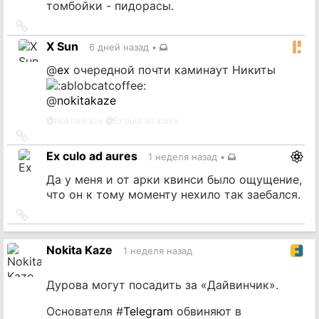
томбойки - пидорасы.
Ссылка
на
X Sun
6 дней назад
•
источник
@
ex
очередной почти каминаут Никиты
@
nokitakaze
@
Nokita Kaze
@
Ex culo ad aures
Ссылка
на
Ex culo ad aures
1 неделя назад
•
источник
Да у меня и от арки квинси было ощущение,
что он к тому моменту нехило так заебался.
Ссылка
на
источник
Nokita Kaze
1 неделя назад
Дурова могут посадить за «Дайвинчик».
Основателя #
Telegram
обвиняют в