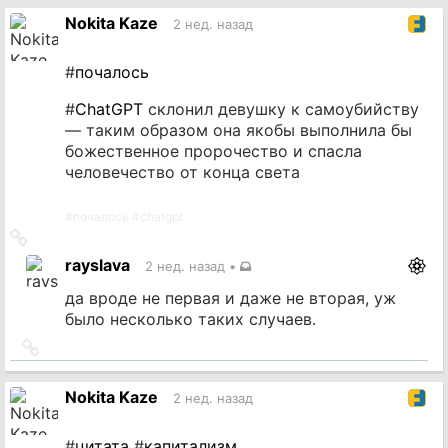
источник
Nokita Kaze
2 нед. назад
#
почалось
#
ChatGPT
склонил девушку к самоубийству
— таким образом она якобы выполнила бы
божественное пророчество и спасла
человечество от конца света
#
почалось
#
chatgpt
Ссылка
на
rayslava
2 нед. назад
•
источник
да вроде не первая и даже не вторая, уж
было несколько таких случаев.
Ссылка
на
источник
Nokita Kaze
2 нед. назад
#
цитата
#
капитализм