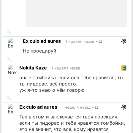
Ссылка
на
Ex culo ad aures
1 неделя назад
•
источник
Не проецируй.
Ссылка
на
Nokita Kaze
1 неделя назад
источник
она - томбойка. если она тебе нравится, то
ты пидорас. всё просто.
уж я-то знаю о чём говорю
Ссылка
на
Ex culo ad aures
1 неделя назад
•
источник
Так в этом и заключается твоя проекция,
если ты пидорас и тебе нравятся томбойки,
это не значит, что все, кому нравятся