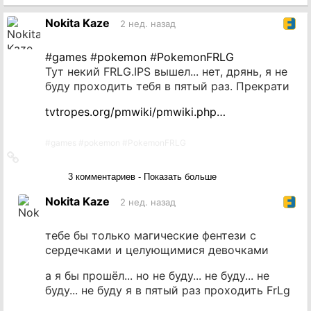
на
источник
Nokita Kaze
2 нед. назад
#
games
#
pokemon
#
PokemonFRLG
Тут некий FRLG.IPS вышел... нет, дрянь, я не
буду проходить тебя в пятый раз. Прекрати
tvtropes.org/pmwiki/pmwiki.php…
#
games
#
pokemon
#
PokemonFRLG
Ссылка
на
3 комментариев - Показать больше
источник
Nokita Kaze
2 нед. назад
тебе бы только магические фентези с
сердечками и целующимися девочками
а я бы прошёл... но не буду... не буду... не
буду... не буду я в пятый раз проходить FrLg