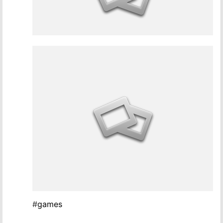
#
games