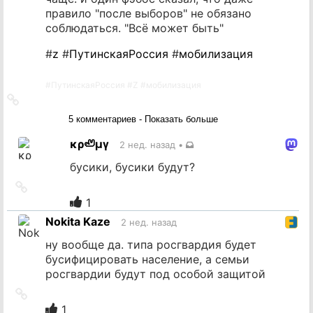
правило "после выборов" не обязано
соблюдаться. "Всё может быть"
#
z
#
ПутинскаяРоссия
#
мобилизация
#
ПутинскаяРоссия
#
Z
#
мобилизация
Ссылка
на
5 комментариев - Показать больше
источник
κρ🦥μγ
2 нед. назад
•
бусики, бусики будут?
Ссылка
на
1
источник
Nokita Kaze
2 нед. назад
ну вообще да. типа росгвардия будет
бусифицировать население, а семьи
росгвардии будут под особой защитой
Ссылка
на
1