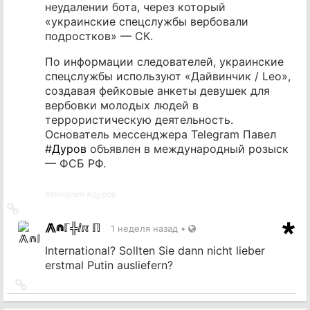
неудалении бота, через который
«украинские спецслужбы вербовали
подростков» — СК.
По информации следователей, украинские
спецслужбы используют «Дайвинчик / Leo»,
создавая фейковые анкеты девушек для
вербовки молодых людей в
террористическую деятельность.
Основатель мессенджера Telegram Павел
#
Дуров
объявлен в международный розыск
— ФСБ РФ.
#
telegram
#
дуров
Ссылка
на
⨇⋒ℾ╬ⅈℼ ℿ
1 неделя назад
•
источник
International? Sollten Sie dann nicht lieber
erstmal Putin ausliefern?
Ссылка
на
источник