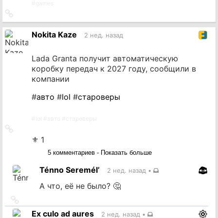
#
games
Ссылка
на
источник
Nokita Kaze
2 нед. назад
Lada Granta получит автоматическую
коробку передач к 2027 году, сообщили в
компании
#
авто
#
lol
#
староверы
#
lol
#
авто
#
староверы
Ссылка
на
⚜ 1
источник
5 комментариев - Показать больше
Ténno Seremél’
2 нед. назад
•
А что, её не было? 🤔
Ссылка
на
Ex culo ad aures
2 нед. назад
•
источник