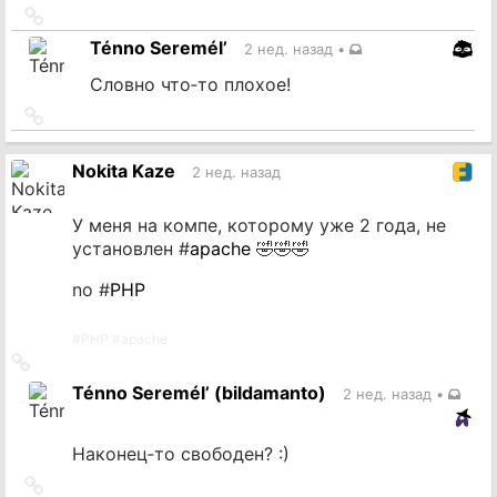
Ссылка
на
Ténno Seremél’
2 нед. назад
•
источник
Словно что‐то плохое!
Ссылка
на
источник
Nokita Kaze
2 нед. назад
У меня на компе, которому уже 2 года, не
установлен #
apache
🤣🤣🤣
no #
PHP
#
PHP
#
apache
Ссылка
на
Ténno Seremél’ (bildamanto)
2 нед. назад
•
источник
Наконец‐то свободен? :)
Ссылка