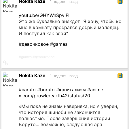
Nokita Kaze
1 неделя назад
youtu.be/GHYWnSpvlFI
Это же буквально анекдот "Я хочу, чтобы ко
мне в комнату пробрался добрый молодец.
И поступил как злой"
#
девочковое
#
games
#
games
#
девочковое
Ссылка
на
источник
Nokita Kaze
1 неделя назад
#
naruto
#
boruto
#
капитализм
#
anime
x.com/prowlerearth42/status/20…
«Мы пока не знаем наверняка, но я уверен,
что история шиноби не закончится
полностью. После завершения истории
Боруто... возможно, следующая эра