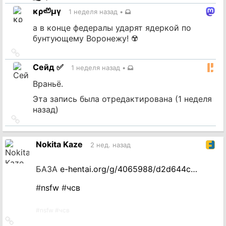
источник
κρ🦥μγ
1 неделя назад
•
а в конце федералы ударят ядеркой по
бунтующему Воронежу! ☢️
Ссылка
на
Сейд ✅
1 неделя назад
•
источник
Враньё.
Эта запись была отредактирована (
1 неделя
назад
)
Ссылка
на
источник
Nokita Kaze
2 нед. назад
БАЗА
e-hentai.org/g/4065988/d2d644c…
#
nsfw
#
чсв
#
nsfw
#
чсв
Ссылка