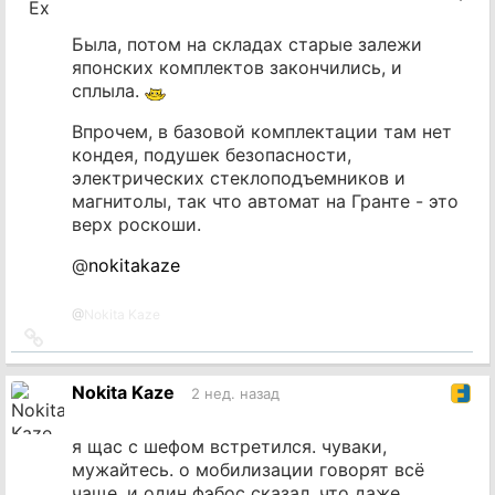
Была, потом на складах старые залежи
японских комплектов закончились, и
сплыла.
Впрочем, в базовой комплектации там нет
кондея, подушек безопасности,
электрических стеклоподъемников и
магнитолы, так что автомат на Гранте - это
верх роскоши.
@
nokitakaze
@
Nokita Kaze
Ссылка
на
источник
Nokita Kaze
2 нед. назад
я щас с шефом встретился. чуваки,
мужайтесь. о мобилизации говорят всё
чаще. и один фэбос сказал, что даже