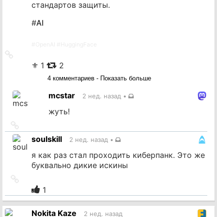
стандартов защиты.
#
AI
#
OpenAI
#
HuggingFace
Ссылка
на
⚜ 1
2
источник
4 комментариев - Показать больше
mcstar
2 нед. назад
•
жуть!
Ссылка
на
soulskill
2 нед. назад
•
источник
я как раз стал проходить киберпанк. Это же
буквально дикие искины
Ссылка
на
1
источник
Nokita Kaze
2 нед. назад