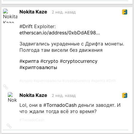
на
источник
Nokita Kaze
2 нед. назад
#
Drift
Exploiter:
etherscan.io/address/0xbDdAE98…
Задвигались украденные с Дрифта монеты.
Полгода там висели без движения
#
крипта
#
crypto
#
cryptocurrency
#
криптовалюты
#
crypto
#
криптовалюты
#
cryptocurrency
#
крипта
#
Drift
Ссылка
на
Nokita Kaze
2 нед. назад
источник
Lol, они в #
TornadoCash
деньги заводят. И
что ждали тогда всё это время?
#
TornadoCash
Ссылка
на