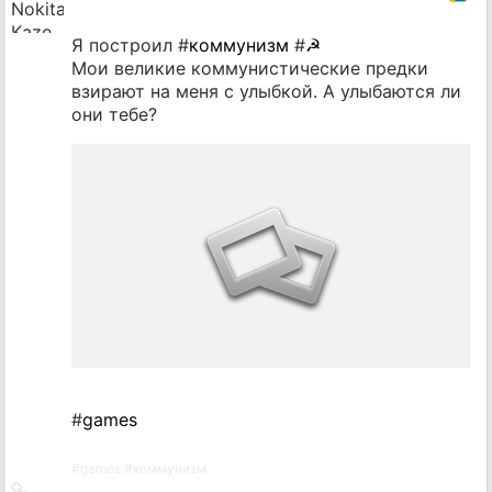
Я построил #
коммунизм
#
☭
Мои великие коммунистические предки
взирают на меня с улыбкой. А улыбаются ли
они тебе?
#
games
#
games
#
коммунизм
Ссылка