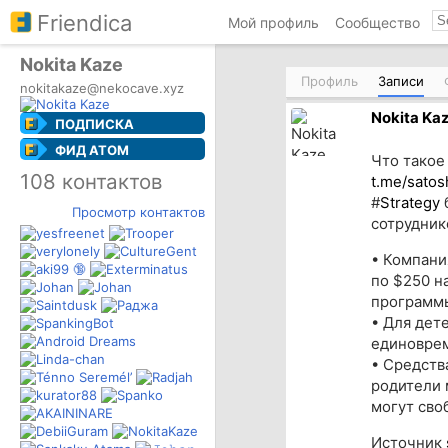
Friendica
Мой профиль
Сообщество
Nokita Kaze
Профиль
Записи
nokitakaze@nekocave.xyz
Nokita Ka
ПОДПИСКА
ФИД ATOM
Что такое
108 контактов
t.me/sato
#
Strategy
б
Просмотр контактов
сотрудник
• Компани
по $250 н
программ
• Для дете
единоврем
• Средств
родители 
могут сво
Источник