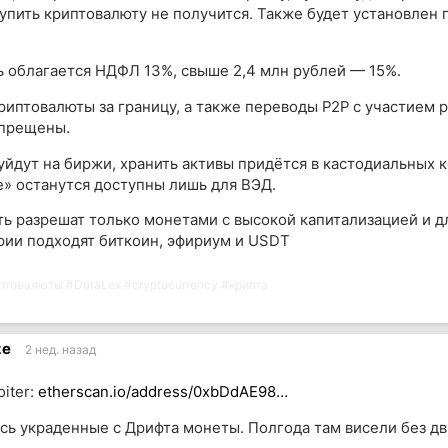
купить криптовалюту не получится. Также будет установлен 
 облагается НДФЛ 13%, свыше 2,4 млн рублей — 15%.
риптовалюты за границу, а также переводы P2P с участием р
апрещены.
уйдут на биржи, хранить активы придётся в кастодиальных 
» останутся доступны лишь для ВЭД.
ть разрешат только монетами с высокой капитализацией и д
рии подходят биткоин, эфириум и USDT
птовалюты
#
DuraLex
#
cryptocurrency
#
крипта
ze
2 нед. назад
iter:
etherscan.io/address/0xbDdAE98…
сь украденные с Дрифта монеты. Полгода там висели без д