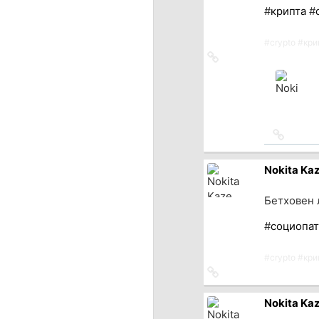
#
крипта
#
#
crypto
#
кри
Ссылка
на
источник
Ссылка
на
источн
Nokita Ka
Бетховен 
#
социопат
#
crypto
#
кри
Ссылка
на
источник
Nokita Ka