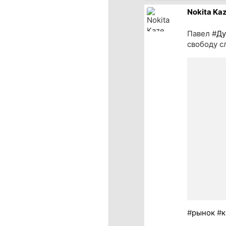
источн
Nokita Ka
Павел #
Ду
свободу с
#
рынок
#
к