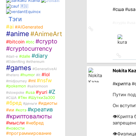
#
сша
#
usa
Тэги
#
crypto
#
usa
#
ai
#
AIGenerated
Ссылка
#
anime
#
AnimeArt
на
источник
#
crypto
#
bitcoin
#
btc
#
cryptocurrency
#
diary
Ссылка
#
dalle
#
dall-e
на
#
EldenRing
#
ethereum
источн
#
games
#
GenerativeAI
Nokita Ka
#
lol
#
humor
#
hetero
#
it
#
nsfw
#
ml
#
midjourney
#
крипта
#
#
pokemon
#
sailormoon
#
Z
#
yuri
#
usa
#
slowpoke
Путин под
#
Тян
#
ШуткиЗа300
#
США
#
бред
#
идиоты
#
деньги
Он вступит
#
креатив
#
ии
#
котэ
#
криптовалюты
👁Крипта 
#
мысли
запрещено
#
небред
#
новости
#
программирование
👁Физлица