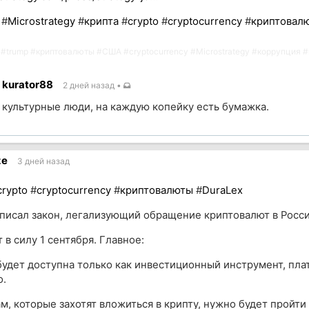
#
Microstrategy
#
крипта
#
crypto
#
cryptocurrency
#
криптовал
#
trump
#
криптовалюты
#
США
#
cryptocurrency
#
Microstrategy
#
коррупция
#
kurator88
2 дней назад
•
культурные люди, на каждую копейку есть бумажка.
ик
ze
3 дней назад
crypto
#
cryptocurrency
#
криптовалюты
#
DuraLex
писал закон, легализующий обращение криптовалют в Росси
 в силу 1 сентября. Главное:
будет доступна только как инвестиционный инструмент, пла
.
м, которые захотят вложиться в крипту, нужно будет пройти