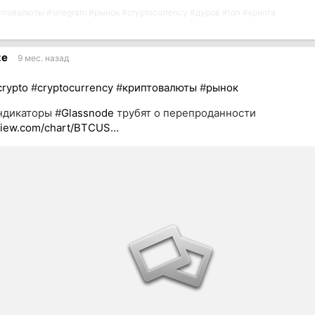
птовалюты
#
telegram
#
рынок
#
cryptocurrency
#
дуров
#
ton
#
крипта
ze
9 мес. назад
crypto
#
cryptocurrency
#
криптовалюты
#
рынок
ндикаторы #
Glassnode
трубят о перепроданности
gview.com/chart/BTCUS…