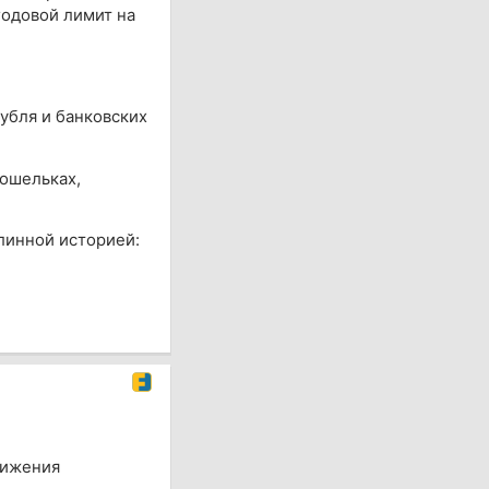
годовой лимит на
убля и банковских
кошельках,
линной историей:
вижения