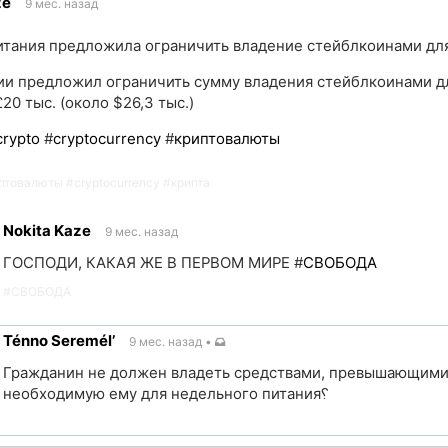
ze
9 мес. назад
тания предложила ограничить владение стейблкоинами дл
ии предложил ограничить сумму владения стейблкоинами д
20 тыс. (около $26,3 тыс.)
crypto
#
cryptocurrency
#
криптовалюты
птовалюты
#
cryptocurrency
#
крипта
Nokita Kaze
9 мес. назад
ГОСПОДИ, КАКАЯ ЖЕ В ПЕРВОМ МИРЕ #
СВОБОДА
#
СВОБОДА
Ténno Seremél’
9 мес. назад
•
ик
Гражданин не должен владеть средствами, превышающими
необходимую ему для недельного питания⸮