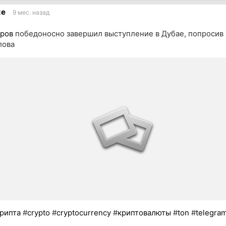
ик
ze
9 мес. назад
ров
победоносно завершил выступление в Дубае, попросив в
лова
рипта
#
crypto
#
cryptocurrency
#
криптовалюты
#
ton
#
telegra