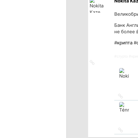
Nokita Ka
Великобри
Банк Англ
не более £
#
крипта
#
#
crypto
#
кри
Ссылка
на
источник
Ссылка
на
источн
Ссылка
на