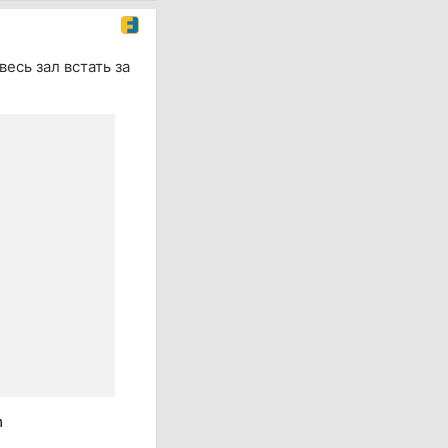
есь зал встать за
m