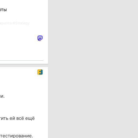
юты
крипта
#
Strategy
и.
тить ей всё ещё
 тестирование.