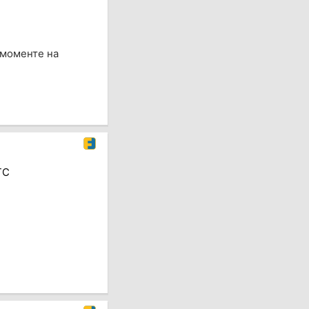
 моменте на
TC