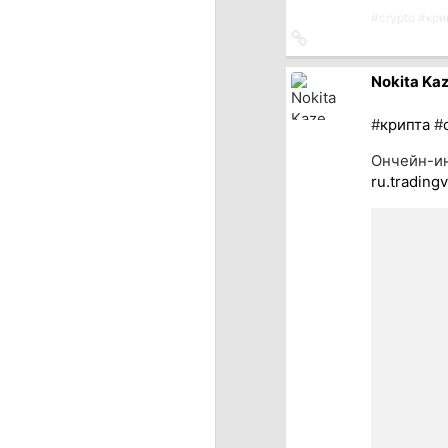
#
crypto
#
кри
Ссылка
на
источник
Nokita Ka
#
крипта
#
Ончейн-и
ru.tradin