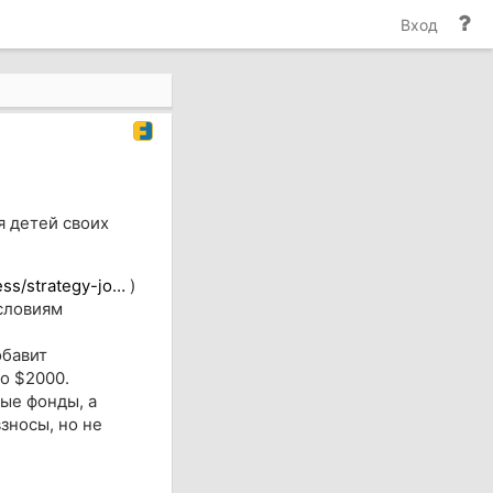
По
Вход
и
до
я детей своих
ess/strategy-jo…
)
словиям
бавит
о $2000.
ые фонды, а
зносы, но не