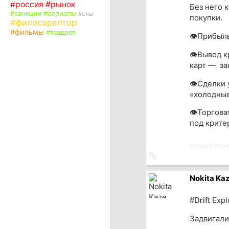
#
россия
#
рынок
Без него 
#
санкции
#
сериалы
#
сны
покупки.
#
филосораптор
#
фильмы
#
язадрот
👁Прибыль
👁Вывод к
карт — з
👁Сделки 
«холодные
👁Торгова
под крите
#
crypto
#
кри
Ссылка
на
источник
Nokita Ka
#
Drift
Explo
Задвигали