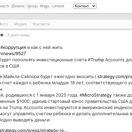
Фото
Медиа
Контакты
ze
2 дней назад
 #
коррупция
и как с ней жить
shinews/9527
удет пополнять инвестиционные счета #
Trump
Accounts дл
ов в США
я Майкла Сэйлора будет ежегодно вносить (
strategy.com/pr
а счет каждого ребенка младше 18 лет, соответствующего у
ы.
й, родившихся с 1 января 2025 года, #
MicroStrategy
также до
енные $1000, удвоив стартовый взнос правительства США д
а на Trump Accounts инвестируются в американские индексн
могут управлять счетом ребенка и делать дополнительные в
бодно выводить деньги.
strategy.com/press/strategy-jo…