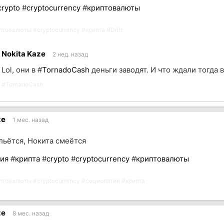
crypto
#
cryptocurrency
#
криптовалюты
птовалюты
#
cryptocurrency
#
крипта
#
Drift
Nokita Kaze
2 нед. назад
Lol, они в #
TornadoCash
деньги заводят. И что ждали тогда 
#
TornadoCash
ик
ze
1 мес. назад
льётся, Нокита смеётся
ия
#
крипта
#
crypto
#
cryptocurrency
#
криптовалюты
птовалюты
#
cryptocurrency
#
социопатия
#
крипта
ze
8 мес. назад