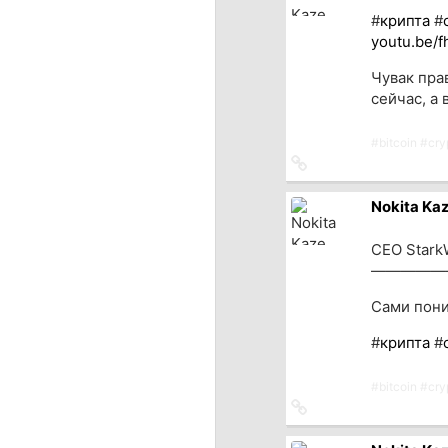
#
крипта
#
youtu.be/
Чувак пра
сейчас, а
#
bitcoin
#
cry
Ссылка
на
источник
Nokita Ka
CEO StarkW
—————
Сами пони
#
крипта
#
#
bitcoin
#
cry
Ссылка
на
источник