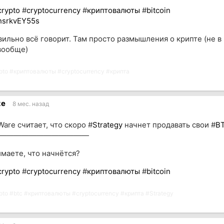
crypto
#
cryptocurrency
#
криптовалюты
#
bitcoin
fhsrkvEY55s
вильно всё говорит. Там просто размышления о крипте (не в
 вообще)
pto
#
криптовалюты
#
cryptocurrency
#
крипта
ze
8 мес. назад
are считает, что скоро #
Strategy
начнет продавать свои #
B
————————————
маете, что начнётся?
crypto
#
cryptocurrency
#
криптовалюты
#
bitcoin
pto
#
btc
#
криптовалюты
#
cryptocurrency
#
крипта
#
Strategy