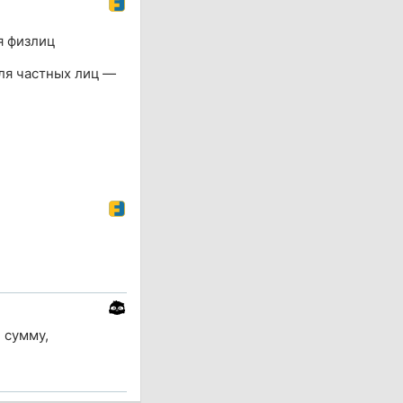
я физлиц
ля частных лиц —
 сумму,