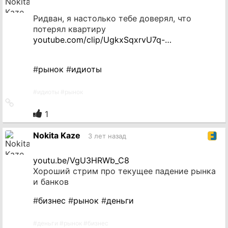
Ридван, я настолько тебе доверял, что
потерял квартиру
youtube.com/clip/UgkxSqxrvU7q-…
#
рынок
#
идиоты
#
идиоты
#
рынок
Ссылка
на
1
источник
Nokita Kaze
3 лет назад
youtu.be/VgU3HRWb_C8
Хороший стрим про текущее падение рынка
и банков
#
бизнес
#
рынок
#
деньги
#
деньги
#
рынок
#
бизнес