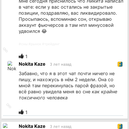
Мне сегодня приснилось что
Никита
написал
в чате: если у вас остались не закрытые
позиции, поздравляю, вас ликвидировало.
Просыпаюсь, вспоминаю сон, открываю
аккаунт фьючерсов а там нпл минусовой
удвоился 😂
#
сны
#
рынок
#
трейдинг
Ссылка
на
1
источник
Nokita Kaze
3 лет назад
Забавно, что я в этот чат почти ничего не
пишу, и нахожусь в нём 2 недели. Она со
мной там перекинулась парой фразой, но
всё равно увидела меня во сне
как крайне
токсичного человека
Ссылка
на
1
источник
Nokita Kaze
3 лет назад