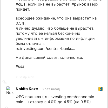
#
сша
. если она не вырастет, #
рынок
вверх
пойдёт.
всеобщее ожидание, что она вырастет на
0.5%.
я лично думаю, что больше не вырастет,
потому что её нельзя бесконечно
увеличивать + информация по инфляции
была отличная.
ru.investing.com/central-banks…
Не финансовый совет, конечно же.
#
usa
#
usa
#
рынок
Ссылка
на
Nokita Kaze
3 лет назад
источник
ФРС подняла (
ru.investing.com/economic-
cale…
) ставку с 4.0% до 4.5% (на 0.5%)