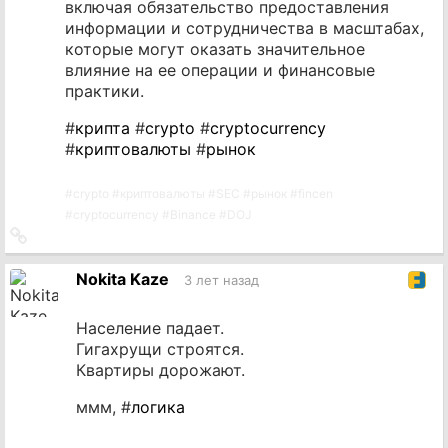
включая обязательство предоставления
информации и сотрудничества в масштабах,
которые могут оказать значительное
влияние на ее операции и финансовые
практики.
#
крипта
#
crypto
#
cryptocurrency
#
криптовалюты
#
рынок
#
crypto
#
криптовалюты
#
SEC
#
рынок
#
fincen
#
cryptocurrency
#
Binance
#
DOJ
Ссылка
на
источник
Nokita Kaze
3 лет назад
Население падает.
Гигахрущи строятся.
Квартиры дорожают.
ммм, #
логика