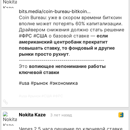
bits.media/coin-bureau-bitkoin…
Coin Bureau: уже в скором времени биткоин
вполне может потерять 60% капитализации.
Драйвером снижения должно стать решение
#
ФРС
#
США
о базовой ставке ―
если
американский центробанк прекратит
повышать ставку, то фондовый и другие
рынки просто рухнут
.
------------------------------------------
Это
вопиющее непонимание работы
ключевой ставки
#
usa
#
рынок
#
экономика
#
usa
#
рынок
#
США
#
ФРС
Ссылка
на
источник
Nokita Kaze
3 лет назад
Через 2.5 часа решение по ключевой ставке