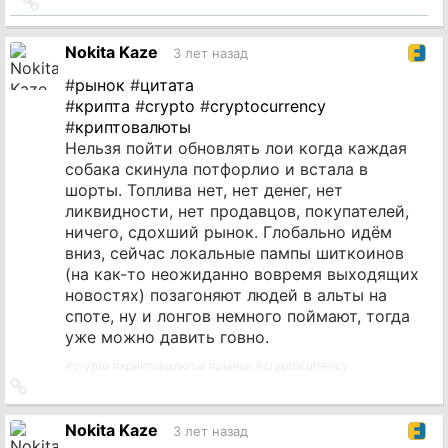
Ссылка
на
источник
Nokita Kaze
3 лет назад
#
рынок
#
цитата
#
крипта
#
crypto
#
cryptocurrency
#
криптовалюты
Нельзя пойти обновлять лои когда каждая
собака скинула потфорлио и встала в
шорты. Топлива нет, нет денег, нет
ликвидности, нет продавцов, покупателей,
ничего, сдохший рынок. Глобально идём
вниз, сейчас локальные пампы шиткоинов
(на как-то неожиданно вовремя выходящих
новостях) позагоняют людей в альты на
споте, ну и лонгов немного поймают, тогда
уже можно давить говно.
#
crypto
#
криптовалюты
#
рынок
#
cryptocurrency
Ссылка
на
источник
Nokita Kaze
3 лет назад