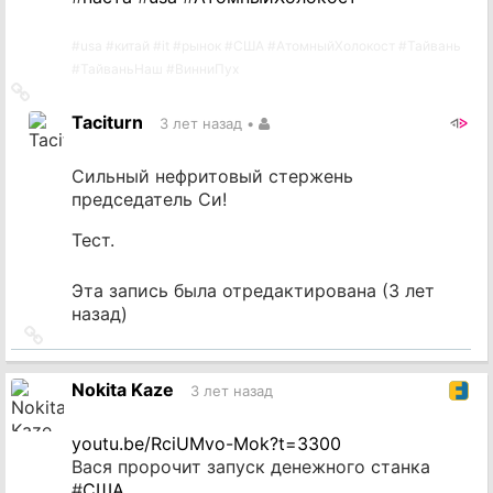
#
usa
#
китай
#
it
#
рынок
#
США
#
АтомныйХолокост
#
Тайвань
#
ТайваньНаш
#
ВинниПух
Ссылка
на
Taciturn
3 лет назад
•
источник
Сильный нефритовый стержень
председатель Си!
Тест.
Эта запись была отредактирована (
3 лет
назад
)
Ссылка
на
источник
Nokita Kaze
3 лет назад
youtu.be/RciUMvo-Mok?t=3300
Вася пророчит запуск денежного станка
#
США