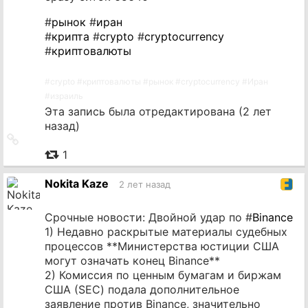
#
рынок
#
иран
#
крипта
#
crypto
#
cryptocurrency
#
криптовалюты
#
crypto
#
криптовалюты
#
рынок
#
cryptocurrency
#
Иран
#
израиль
Эта запись была отредактирована (
2 лет
назад
)
Ссылка
на
1
источник
Nokita Kaze
2 лет назад
Срочные новости: Двойной удар по #
Binance
1) Недавно раскрытые материалы судебных
процессов **Министерства юстиции США
могут означать конец Binance**
2) Комиссия по ценным бумагам и биржам
США (SEC) подала дополнительное
заявление против Binance, значительно