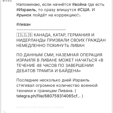
Напоминаю, если начнётся #
война
где есть
#
Израиль
, то сразу впишутся #
США
. И
#
рынок
пойдёт на коррекцию📉
#
ливан
----------------------------
🇮🇱🇱🇧 КАНАДА, КАТАР, ГЕРМАНИЯ И
НИДЕРЛАНДЫ ПРИЗВАЛИ СВОИХ ГРАЖДАН
НЕМЕДЛЕННО ПОКИНУТЬ ЛИВАН
ПО ДАННЫМ СМИ, НАЗЕМНАЯ ОПЕРАЦИЯ
ИЗРАИЛЯ В ЛИВАНЕ МОЖЕТ НАЧАТЬСЯ «В
ТЕЧЕНИЕ 48 ЧАСОВ ПО ЗАВЕРШЕНИИ
ДЕБАТОВ ТРАМПА И БАЙДЕНА»
Последние несколько дней Израиль
стягивал огромное количество военной
техники к границам Ливана. (
telegra.ph/file/680759314065cf…
)
#
рынок
#
США
#
израиль
#
ливан
Ссылка