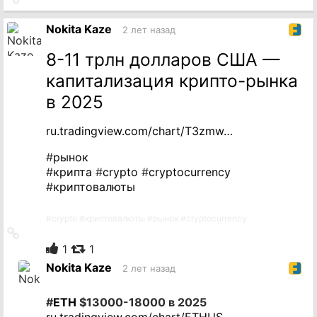
на
источник
Nokita Kaze
2 лет назад
8-11 трлн долларов США —
капитализация крипто-рынка
в 2025
ru.tradingview.com/chart/T3zmw…
#
рынок
#
крипта
#
crypto
#
cryptocurrency
#
криптовалюты
#
crypto
#
криптовалюты
#
рынок
#
cryptocurrency
Ссылка
на
1
1
источник
Nokita Kaze
2 лет назад
#
ETH
$13000-18000 в 2025
ru.tradingview.com/chart/ETHUS…