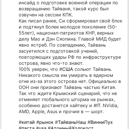
инсайд о подготовке военной операции по
возвращению Тайваня, такой курс был
озвучен на сессии КПК.
Как писал ранее, Си сформировал свой блок
и подтянул более молодое поколение (50-
55лет), национал-патриотов КНР, верных
делу Мао и Дэн Сяопина. Главой МИД будет
явно ястреб. По совпадению, Тайвань
засуетился с подготовкой учений,
повторяющих удары РФ по инфраструктуре
острова, явно что-то знают.
100% уверен, что #
США
сольют Тайвань.
Никакого смысла им умирать в ядерном
огне из-за этого острова нет. Официально в
ООН они признают Тайвань частью Китая.
Так что ждите Крымский сценарий, что не
отменяет глобального шторма на рынках,
особенно достанется хайтеку и #
IT
. NVidia,
AMD, Apple, Asus и прочие в — шорт.
#
китай
#
рынок
#
ТайваньНаш
#
ВинниПух
#
паста
#
usa
#
АтомныйХолокост