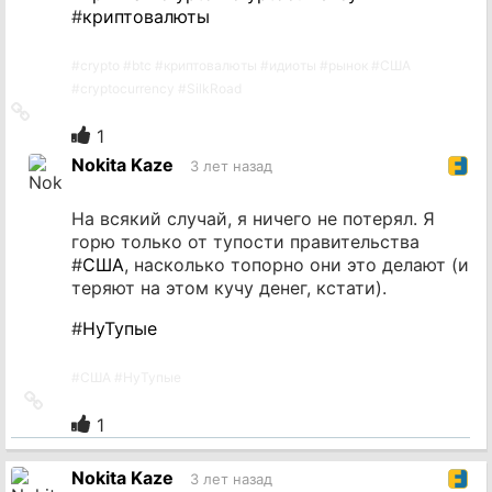
#
криптовалюты
#
crypto
#
btc
#
криптовалюты
#
идиоты
#
рынок
#
США
#
cryptocurrency
#
SilkRoad
Ссылка
на
1
источник
Nokita Kaze
3 лет назад
На всякий случай, я ничего не потерял. Я
горю только от тупости правительства
#
США
, насколько топорно они это делают (и
теряют на этом кучу денег, кстати).
#
НуТупые
#
США
#
НуТупые
Ссылка
на
1
источник
Nokita Kaze
3 лет назад