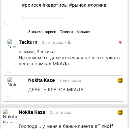
#
роисся
#
квартиры
#
рынок
#
логика
#
рынок
#
роисся
#
квартиры
Ссылка
на
3 комментариев - Показать больше
источник
Taciturn
3 лет назад
•
> ммм, #
логика
На самом-то деле конечная цель это ужать
всех в рамках МКАДа.
Ссылка
на
Nokita Kaze
3 лет назад
источник
ДЕВЯТЬ КРУГОВ МКАДА
Ссылка
на
источник
Nokita Kaze
3 лет назад
Господа... у меня в банк-клиенте #
Tinkoff