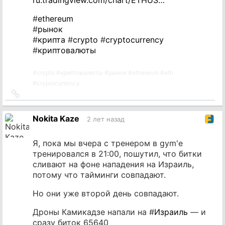
#
ethereum
#
рынок
#
крипта
#
crypto
#
cryptocurrency
#
криптовалюты
#
crypto
#
криптовалюты
#
рынок
#
ethereum
#
eth
#
cryptocurrency
Ссылка
на
источник
Nokita Kaze
2 лет назад
Я, пока мы вчера с тренером в gym'е
тренировался в 21:00, пошутил, что битки
сливают на фоне нападения на Израиль,
потому что тайминги совпадают.
Но они уже второй день совпадают.
Дроны Камикадзе напали на #
Израиль
— и
сразу биток 65640