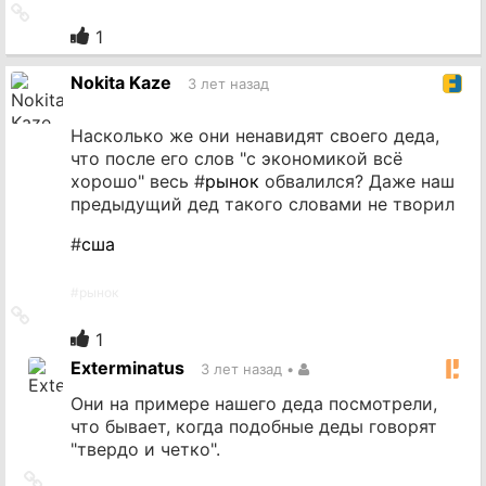
Ссылка
на
1
источник
Nokita Kaze
3 лет назад
Насколько же они ненавидят своего деда,
что после его слов "с экономикой всё
хорошо" весь #
рынок
обвалился? Даже наш
предыдущий дед такого словами не творил
#
сша
#
рынок
Ссылка
на
1
источник
Exterminatus
3 лет назад
•
Они на примере нашего деда посмотрели,
что бывает, когда подобные деды говорят
"твердо и четко".
Ссылка