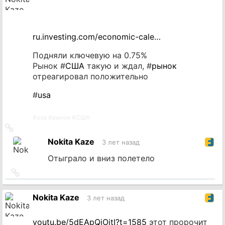
ru.investing.com/economic-cale…
Подняли ключевую на 0.75%
Рынок #
США
такую и ждал, #
рынок
отреагировал положительно
#
usa
#
usa
#
рынок
#
США
Ссылка
на
Nokita Kaze
3 лет назад
источник
Отыграло и вниз полетело
Ссылка
на
источник
Nokita Kaze
3 лет назад
youtu.be/5dEApQiOitI?t=1585
этот пророчит