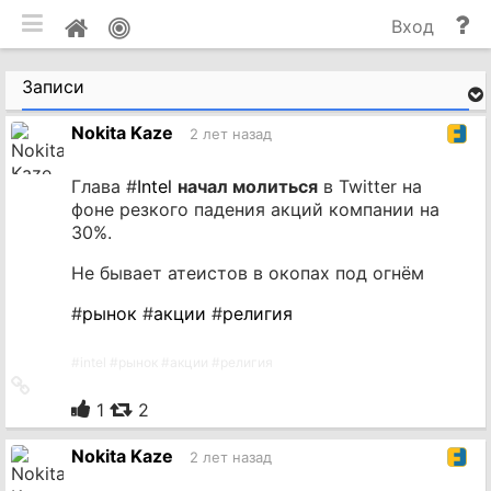
мобильная версия
П
Мой
Вход
и
профиль
до
Записи
Nokita Kaze
2 лет назад
Глава #
Intel
начал молиться
в Twitter на
фоне резкого падения акций компании на
30%.
Не бывает атеистов в окопах под огнём
#
рынок
#
акции
#
религия
#
intel
#
рынок
#
акции
#
религия
Ссылка
на
1
2
источник
Nokita Kaze
2 лет назад