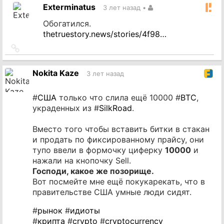
на
Exterminatus
3 лет назад
•
источник
Обогатился.
thetruestory.news/stories/4f98…
Ссылка
на
источник
Nokita Kaze
3 лет назад
#
США
только что слила ещё 10000 #
BTC
,
украденных из #
SilkRoad
.
Вместо того чтобы вставить битки в стакан
и продать по фиксированному прайсу, они
тупо ввели в формочку циферку
10000
и
нажали на кнопочку Sell.
Господи, какое же позорище.
Вот посмейте мне ещё покукарекать, что в
правительстве США умные люди сидят.
#
рынок
#
идиоты
#
крипта
#
crypto
#
cryptocurrency