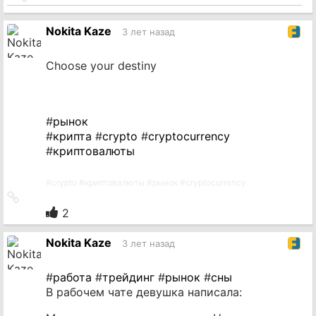
на
источник
Nokita Kaze
3 лет назад
Choose your destiny
#
рынок
#
крипта
#
crypto
#
cryptocurrency
#
криптовалюты
#
crypto
#
криптовалюты
#
рынок
#
cryptocurrency
Ссылка
на
2
источник
Nokita Kaze
3 лет назад
#
работа
#
трейдинг
#
рынок
#
сны
В рабочем чате девушка написала: