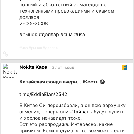
полный и абсолютный армагеддец с
техногенными провокациями и скамом
доллара
26:25-30:08
#
рынок
#
доллар
#
сша
#
usa
#
usa
#
рынок
#
доллар
Ссылка
на
источник
Nokita Kaze
3 лет назад
Китайская фонда вчера... Жесть 😱
t.me/EddieElan/2542
В Китае Си переизбрали, а он всю верхушку
заменил, теперь они #
Тайвань
будут лупить
и хохлов ненавидят тоже.
Вот это распродажа. Интересно, какие
причины. Если подумать, то возможно есть