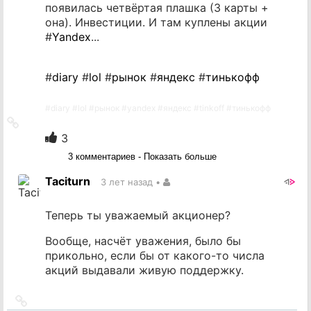
появилась четвёртая плашка (3 карты +
она). Инвестиции. И там куплены акции
#
Yandex
...
#
diary
#
lol
#
рынок
#
яндекс
#
тинькофф
#
diary
#
lol
#
рынок
#
yandex
#
яндекс
#
tinkoff
#
тинькофф
Ссылка
на
3
источник
3 комментариев - Показать больше
Taciturn
3 лет назад
•
Теперь ты уважаемый акционер?
Вообще, насчёт уважения, было бы
прикольно, если бы от какого-то числа
акций выдавали живую поддержку.
Ссылка